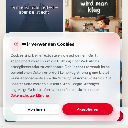
Echte Familie, unperfekte Liebe
🍪
Wir verwenden Cookies
Weisheit durch Erfahrung: Ein
- ein inspirierendes Zitat
motivierender Spruch für
Facebook zum Schulstart.
Cookies sind kleine Textdateien, die auf deinem Gerät
gespeichert werden, um die Nutzung einer Website zu
ermöglichen oder zu verbessern. Debilder.net sammelt keine
persönlichen Daten, erfordert keine Registrierung und bietet
keine Abonnements an – die Nutzung ist immer kostenlos. Auf
unserer Seite werden ausschließlich Google-Anzeigen
angezeigt. Weitere Informationen findest du in unserer
Datenschutzerklärung
.
Ablehnen
Akzeptieren
Jeden Tag eine gute Seite schreiben - Lebensweisheit
Download
Jugend ist eine Einstellung, kein
Ohne Fleiß kein Preis: Starte
Alter - Inspirierende Weisheit
deine Lernreise voller