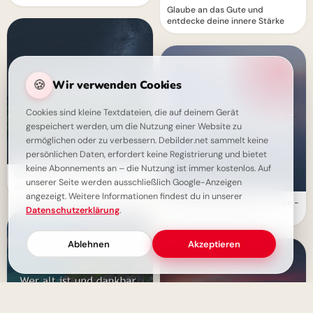
Glaube an das Gute und
entdecke deine innere Stärke
🍪
Wir verwenden Cookies
Cookies sind kleine Textdateien, die auf deinem Gerät
gespeichert werden, um die Nutzung einer Website zu
ermöglichen oder zu verbessern. Debilder.net sammelt keine
persönlichen Daten, erfordert keine Registrierung und bietet
keine Abonnements an – die Nutzung ist immer kostenlos. Auf
Weisheit kommt mit dem Alter -
unserer Seite werden ausschließlich Google-Anzeigen
aber nur, wenn man daraus lernt
angezeigt. Weitere Informationen findest du in unserer
Echte Familie, unperfekte Liebe -
Datenschutzerklärung
.
ein inspirierendes Zitat
Ablehnen
Akzeptieren