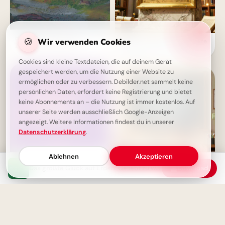
Handle jetzt: Der beste
🍪
Wir verwenden Cookies
Wissen ist Macht: Die perfekte
Zeitpunkt war gestern
Schulstart-Botschaft für
Instagram!
Cookies sind kleine Textdateien, die auf deinem Gerät
gespeichert werden, um die Nutzung einer Website zu
ermöglichen oder zu verbessern. Debilder.net sammelt keine
persönlichen Daten, erfordert keine Registrierung und bietet
keine Abonnements an – die Nutzung ist immer kostenlos. Auf
unserer Seite werden ausschließlich Google-Anzeigen
angezeigt. Weitere Informationen findest du in unserer
Datenschutzerklärung
.
Ablehnen
Akzeptieren
Das größte Glück auf Erden: Geliebt zu werden von dem, den man liebt
Download
Anstand - ein unlernbares
Weisheit durch Erfahrung: Ein
Gefühl für echte Menschen
motivierender Spruch für
Facebook zum Schulstart.