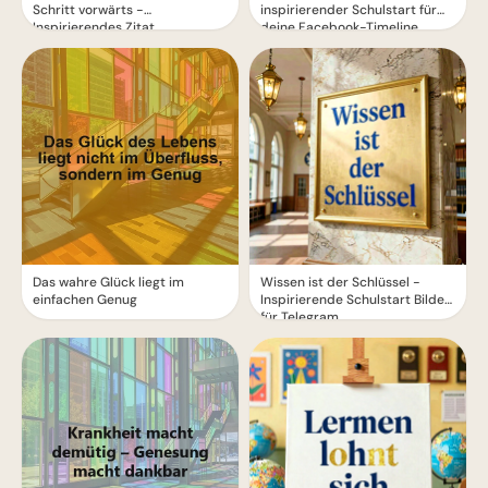
Schritt vorwärts -
inspirierender Schulstart für
Inspirierendes Zitat
deine Facebook-Timeline
Das wahre Glück liegt im
Wissen ist der Schlüssel -
einfachen Genug
Inspirierende Schulstart Bilder
für Telegram