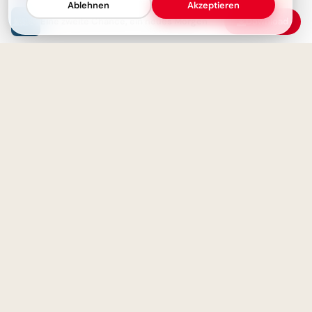
Ablehnen
Akzeptieren
Eine zweite Chance, ein neues Morgen
Download
Wissenschaft und Erkenntnis -
Moin! Klasse, dass wir uns
Die wahre Macht liegt im
wiederhaben – Schulstart-
Wissen
Spaß für Instagram
Die Grenzen der Wissenschaft
von heute - Entdeckungen von
Aufregender Schulstart: Neue
morgen inspirieren
Chancen für unvergessliche
TikTok-Momente!