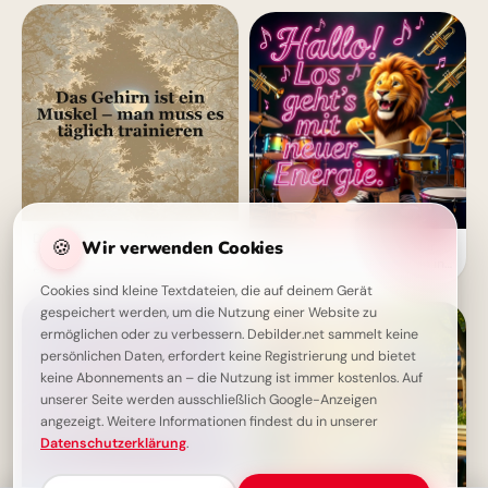
Das Gehirn ist ein Muskel -
🍪
Wir verwenden Cookies
Motivierender Schulstart für
Trainiere es täglich für mehr
WhatsApp: Energiegeladen ins
Erfolg
neue Schuljahr!
Cookies sind kleine Textdateien, die auf deinem Gerät
gespeichert werden, um die Nutzung einer Website zu
ermöglichen oder zu verbessern. Debilder.net sammelt keine
persönlichen Daten, erfordert keine Registrierung und bietet
keine Abonnements an – die Nutzung ist immer kostenlos. Auf
unserer Seite werden ausschließlich Google-Anzeigen
angezeigt. Weitere Informationen findest du in unserer
Datenschutzerklärung
.