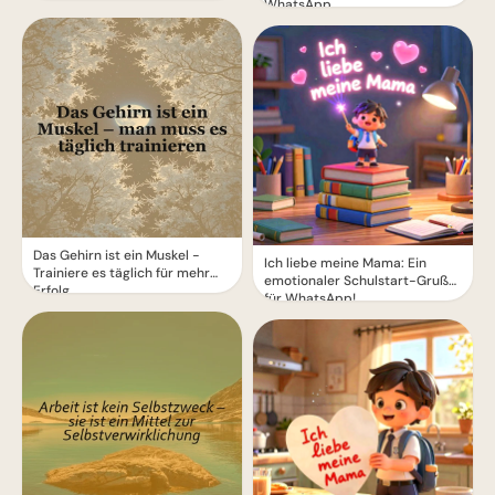
WhatsApp
Das Gehirn ist ein Muskel -
Ich liebe meine Mama: Ein
Trainiere es täglich für mehr
emotionaler Schulstart-Gruß
Erfolg
für WhatsApp!