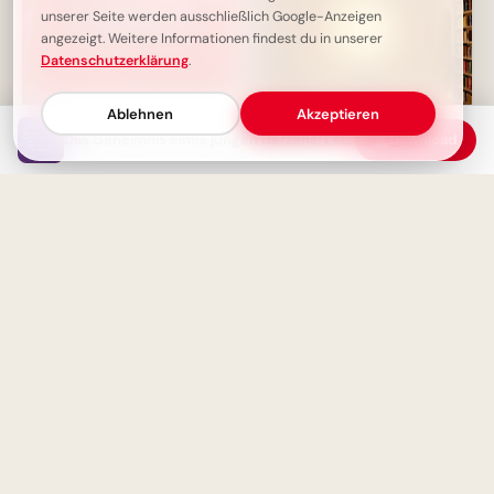
unserer Seite werden ausschließlich Google-Anzeigen
angezeigt. Weitere Informationen findest du in unserer
Datenschutzerklärung
.
Ablehnen
Akzeptieren
Das Geheimnis eines jungen Herzens: Leidenschaftliche Liebe
Download
Dankbarkeit: Das Geheimnis
Der magische Auftakt einer
eines erfüllten Lebens
Bildungsreise: Schulstart-
Momente für YouTube
Das größte Glück auf Erden:
Geliebt zu werden von dem,
Ein zauberhafter Schulstart:
den man liebt
Motivierende Bilder für