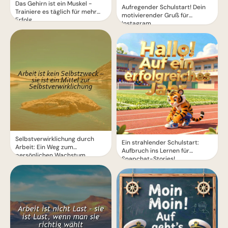
Das Gehirn ist ein Muskel -
Aufregender Schulstart! Dein
Trainiere es täglich für mehr
motivierender Gruß für
Erfolg
Instagram
Selbstverwirklichung durch
Ein strahlender Schulstart:
Arbeit: Ein Weg zum
Aufbruch ins Lernen für
persönlichen Wachstum
Snapchat-Stories!