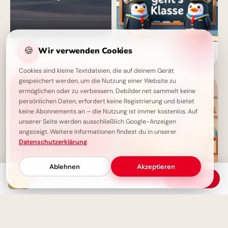
Arbeit als Lust - Die richtige
🍪
Wir verwenden Cookies
Ein schwungvoller Start ins
Wahl für ein erfülltes Leben
Lernen: Schulbeginn Grüße für
Instagram
Cookies sind kleine Textdateien, die auf deinem Gerät
gespeichert werden, um die Nutzung einer Website zu
ermöglichen oder zu verbessern. Debilder.net sammelt keine
persönlichen Daten, erfordert keine Registrierung und bietet
keine Abonnements an – die Nutzung ist immer kostenlos. Auf
unserer Seite werden ausschließlich Google-Anzeigen
angezeigt. Weitere Informationen findest du in unserer
Datenschutzerklärung
.
Ablehnen
Akzeptieren
Die Jugend und die Gefahr: Mut oder Dummheit?
Download
Dankbarkeit: Das Geheimnis
Fröhlicher Schulstart:
eines erfüllten Lebens
Gemeinsamkeit und
Lernfreude teilen via
WhatsApp!