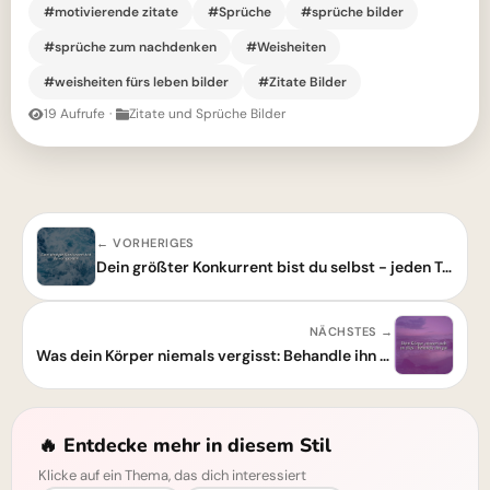
#motivierende zitate
#Sprüche
#sprüche bilder
#sprüche zum nachdenken
#Weisheiten
#weisheiten fürs leben bilder
#Zitate Bilder
19 Aufrufe
·
Zitate und Sprüche Bilder
← VORHERIGES
Dein größter Konkurrent bist du selbst - jeden Tag aufs Neue
NÄCHSTES →
Was dein Körper niemals vergisst: Behandle ihn gut und fühle den Unterschied.
🔥 Entdecke mehr in diesem Stil
Klicke auf ein Thema, das dich interessiert