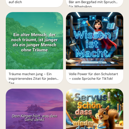
auf dich
Bär am Bergpfad mit Spruch
für WhatsApp
Träume machen jung - Ein
Volle Power für den Schulstart
inspirierendes Zitat für jeden
– coole Sprüche für TikTok!
Tag