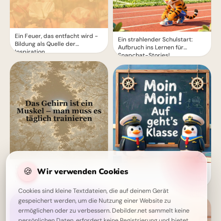
Ein Feuer, das entfacht wird -
Ein strahlender Schulstart:
Bildung als Quelle der
Aufbruch ins Lernen für
Inspiration
Snapchat-Stories!
Das Gehirn ist ein Muskel -
🍪
Wir verwenden Cookies
Ein schwungvoller Start ins
Trainiere es täglich für mehr
Lernen: Schulbeginn Grüße für
Erfolg
Instagram
Cookies sind kleine Textdateien, die auf deinem Gerät
gespeichert werden, um die Nutzung einer Website zu
ermöglichen oder zu verbessern. Debilder.net sammelt keine
persönlichen Daten, erfordert keine Registrierung und bietet