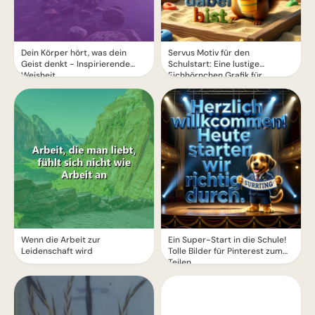
Dein Körper hört, was dein
Servus Motiv für den
Geist denkt - Inspirierende
Schulstart: Eine lustige
Weisheit
Eichhörnchen Grafik für
WhatsApp
Wenn die Arbeit zur
Ein Super-Start in die Schule!
Leidenschaft wird
Tolle Bilder für Pinterest zum
Teilen.