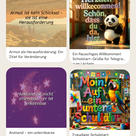
Armut als Herausforderung: Ein
Ein flauschiges Willkommen!
Zitat für Veränderung
Schulstart-Grüße für Telegram
zum Lächeln
Anstand - ein unlernbares
Freudiger Schulstart: