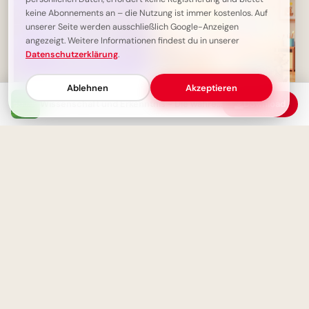
keine Abonnements an – die Nutzung ist immer kostenlos. Auf
unserer Seite werden ausschließlich Google-Anzeigen
angezeigt. Weitere Informationen findest du in unserer
Datenschutzerklärung
.
Ablehnen
Akzeptieren
Wissenschaft und Erkenntnis - Die wahre Macht liegt im Wissen
Download
Die Jugend und die Gefahr: Mut
Fröhlicher Schulstart:
oder Dummheit?
Gemeinsamkeit und
Lernfreude teilen via
WhatsApp!
Selbstverwirklichung durch
Arbeit: Ein Weg zum