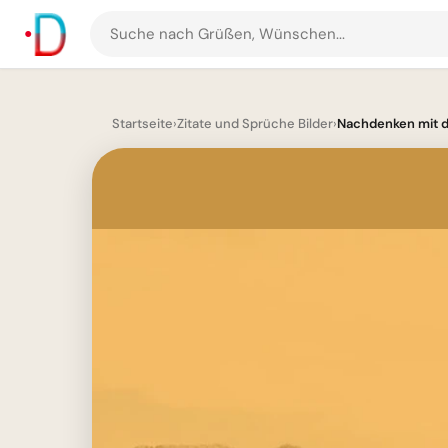
Suche
nach
Grüßen
und
Startseite
›
Zitate und Sprüche Bilder
›
Nachdenken mit d
Bildern