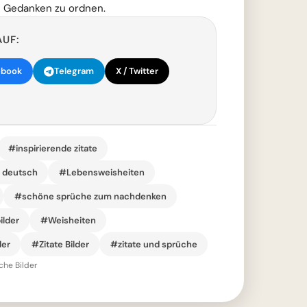
n Gedanken zu ordnen.
AUF:
ebook
Telegram
X / Twitter
#inspirierende zitate
r deutsch
#Lebensweisheiten
#schöne sprüche zum nachdenken
ilder
#Weisheiten
der
#Zitate Bilder
#zitate und sprüche
che Bilder