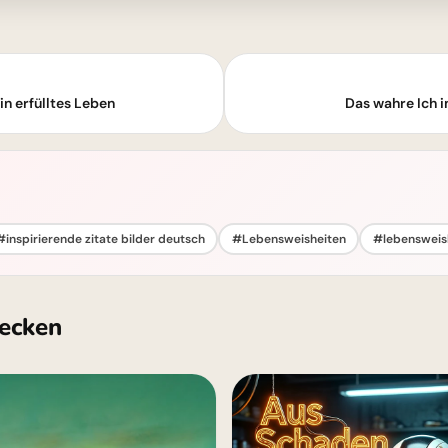
ein erfülltes Leben
Das wahre Ich i
#inspirierende zitate bilder deutsch
#Lebensweisheiten
#lebensweish
ecken