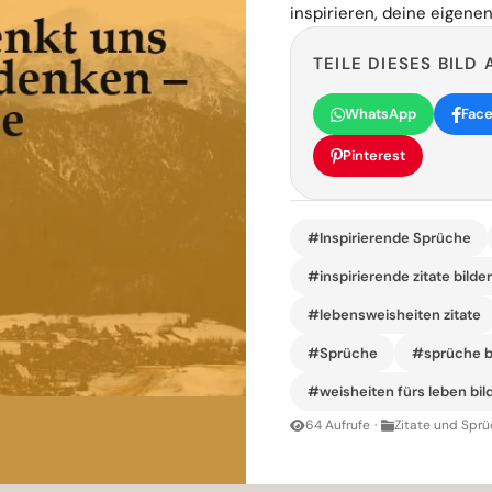
inspirieren, deine eigene
TEILE DIESES BILD 
WhatsApp
Fac
Pinterest
#Inspirierende Sprüche
#inspirierende zitate bilde
#lebensweisheiten zitate
#Sprüche
#sprüche b
#weisheiten fürs leben bil
64 Aufrufe
·
Zitate und Sprü