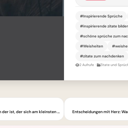
#Inspirierende Sprüche
#inspirierende zitate bilde
#schöne sprüche zum na
#Weisheiten
#weishei
#zitate zum nachdenken
2 Aufrufe
·
Zitate und Sprüc
Wahre Größe: Warum der größte Mensch der ist, der sich am kleinsten macht
Entscheidungen mit Herz: War