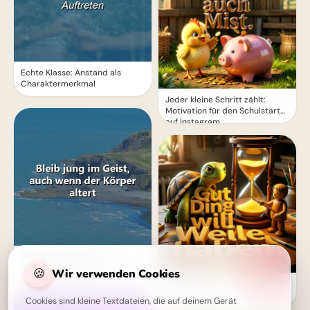
Echte Klasse: Anstand als
Charaktermerkmal
Jeder kleine Schritt zählt:
Motivation für den Schulstart
auf Instagram.
Bleib jung im Geist -
Inspirierendes Zitat für ein
🍪
Wir verwenden Cookies
erfülltes Leben
Geduld zahlt sich aus: Eine
motivierende Schulweisheit für
Cookies sind kleine Textdateien, die auf deinem Gerät
dein Pinterest Board