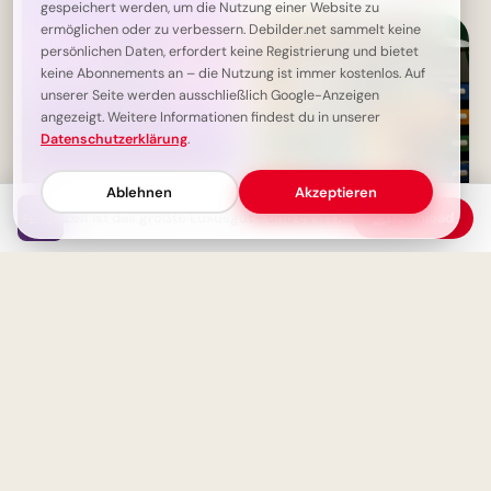
gespeichert werden, um die Nutzung einer Website zu
ermöglichen oder zu verbessern. Debilder.net sammelt keine
persönlichen Daten, erfordert keine Registrierung und bietet
keine Abonnements an – die Nutzung ist immer kostenlos. Auf
unserer Seite werden ausschließlich Google-Anzeigen
angezeigt. Weitere Informationen findest du in unserer
Datenschutzerklärung
.
Ablehnen
Akzeptieren
Dein Körper hört, was dein
Zeit ist das größte Luxusgut - und es ist kostenlos!
Download
Geist denkt - Inspirierende
Weisheit
Süßes Eichhörnchen lehrt
Ordnung: Motivierende
Schulstart-Bilder für TikTok