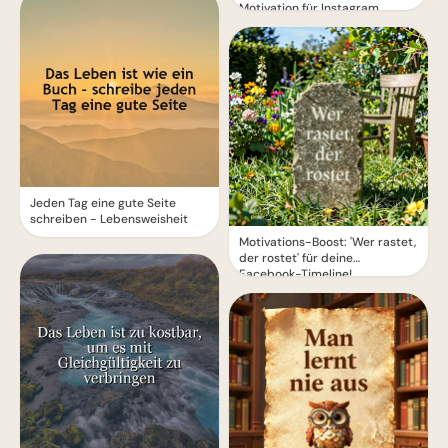
Motivation für Instagram
Jeden Tag eine gute Seite
schreiben - Lebensweisheit
Motivations-Boost: 'Wer rastet,
der rostet' für deine
Facebook-Timeline!