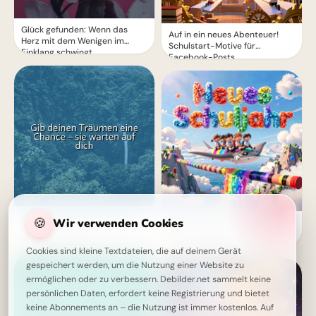
Glück gefunden: Wenn das
Auf in ein neues Abenteuer!
Herz mit dem Wenigen im
Schulstart-Motive für
Einklang schwingt
Facebook-Posts
Gib deinen Träumen eine
🍪
Wir verwenden Cookies
Ein farbenfroher Flug in ein
Chance: Dein Herz kennt den
neues Schuljahr: Emotionale
Weg zum Glück
Bilder für Instagram
Cookies sind kleine Textdateien, die auf deinem Gerät
gespeichert werden, um die Nutzung einer Website zu
ermöglichen oder zu verbessern. Debilder.net sammelt keine
persönlichen Daten, erfordert keine Registrierung und bietet
keine Abonnements an – die Nutzung ist immer kostenlos. Auf