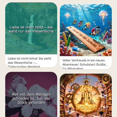
Liebe ist nicht blind: Sie sieht
Voller Vorfreude in ein neues
das Wesentliche –
Abenteuer: Schulstart Grüße
Tiefgründige Weisheit
für WhatsApp