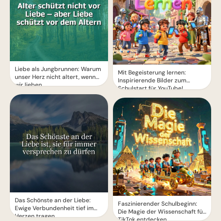
Liebe als Jungbrunnen: Warum
Mit Begeisterung lernen:
unser Herz nicht altert, wenn
Inspirierende Bilder zum
wir lieben
Schulstart für YouTube!
Das Schönste an der Liebe:
Faszinierender Schulbeginn:
Ewige Verbundenheit tief im
Die Magie der Wissenschaft für
Herzen tragen
TikTok entdecken