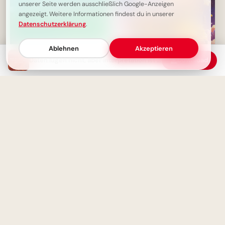
unserer Seite werden ausschließlich Google-Anzeigen
angezeigt. Weitere Informationen findest du in unserer
Datenschutzerklärung
.
Ablehnen
Akzeptieren
Daten lügen nicht, aber Interpretation ist alles
Download
Liebe ist der schönste Fehler:
Genieße den Schulstart mit
Tiefe Gefühle und wahre
diesen lustigen Bildern für
Herzensweisheit
Instagram und dein Handy
Wie wahre Liebe erblüht: Die
Kraft des Gebens, nicht des
Leinen los für den
Nehmens
Wissensdurst! Lustige