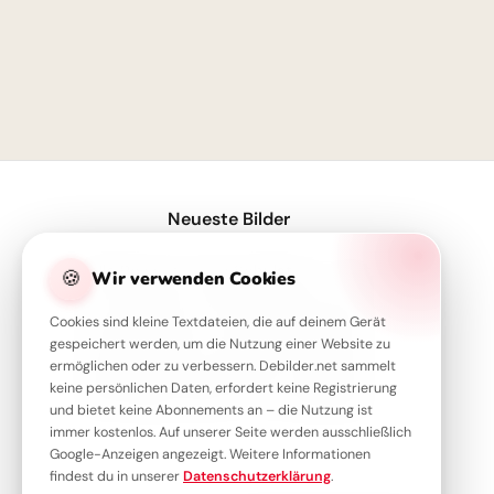
1
Neueste Bilder
Volle Power für den Schulstart – coole Sprüche für TikTok!
🍪
Wir verwenden Cookies
Servus Motiv für den Schulstart: Eine lustige Eichhörnchen Grafik für WhatsApp
Cookies sind kleine Textdateien, die auf deinem Gerät
Ein Super-Start in die Schule! Tolle Bilder für Pinterest zum Teilen.
gespeichert werden, um die Nutzung einer Website zu
ermöglichen oder zu verbessern. Debilder.net sammelt
Motivierender Schulstart für WhatsApp: Energiegeladen ins neue Schuljahr!
keine persönlichen Daten, erfordert keine Registrierung
Moin! Klasse, dass wir uns wiederhaben – Schulstart-Spaß für Instagram
und bietet keine Abonnements an – die Nutzung ist
immer kostenlos. Auf unserer Seite werden ausschließlich
Google-Anzeigen angezeigt. Weitere Informationen
findest du in unserer
Datenschutzerklärung
.