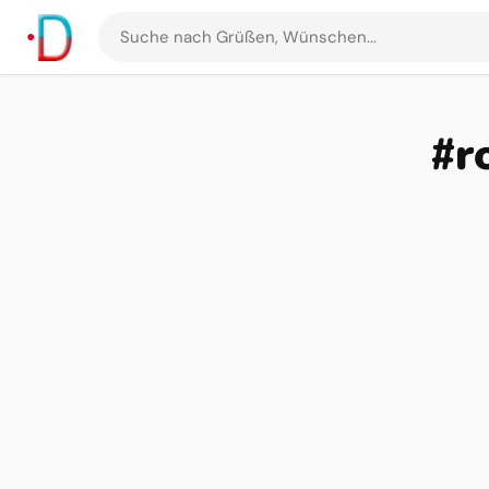
Suche
nach
Grüßen
und
#r
Bildern