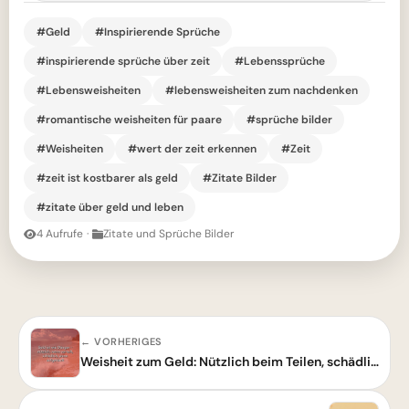
#Geld
#Inspirierende Sprüche
#inspirierende sprüche über zeit
#Lebenssprüche
#Lebensweisheiten
#lebensweisheiten zum nachdenken
#romantische weisheiten für paare
#sprüche bilder
#Weisheiten
#wert der zeit erkennen
#Zeit
#zeit ist kostbarer als geld
#Zitate Bilder
#zitate über geld und leben
4 Aufrufe
·
Zitate und Sprüche Bilder
← VORHERIGES
Weisheit zum Geld: Nützlich beim Teilen, schädlich beim Horten