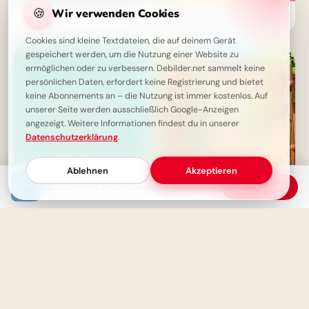
Im Alter wird das Wesentliche
🍪
Wir verwenden Cookies
Fröhlicher Schulstart:
sichtbar: Eine weise Erkenntnis
Gemeinsamkeit und
fürs Leben
Lernfreude teilen via
Cookies sind kleine Textdateien, die auf deinem Gerät
WhatsApp!
gespeichert werden, um die Nutzung einer Website zu
ermöglichen oder zu verbessern. Debilder.net sammelt keine
persönlichen Daten, erfordert keine Registrierung und bietet
keine Abonnements an – die Nutzung ist immer kostenlos. Auf
unserer Seite werden ausschließlich Google-Anzeigen
angezeigt. Weitere Informationen findest du in unserer
Datenschutzerklärung
.
Ablehnen
Akzeptieren
Das Schönste an der Liebe: Ewige Verbundenheit tief im Herzen tragen
Download
Das Alter ist ein neues Kapitel:
Herzliche Willkommensgrüße
Entdecke die Schönheit des
zum Schulstart für TikTok &
Neubeginns
Co.!