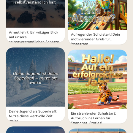
Armut lehrt: Ein witziger Blick
Aufregender Schulstart! Dein
auf unsere
motivierender Gruß für
selbstverständlichen Schätze
Instagram
Deine Jugend als Superkraft:
Ein strahlender Schulstart:
Nutze diese wertvolle Zeit
Aufbruch ins Lernen für
weise!
Snapchat-Stories!