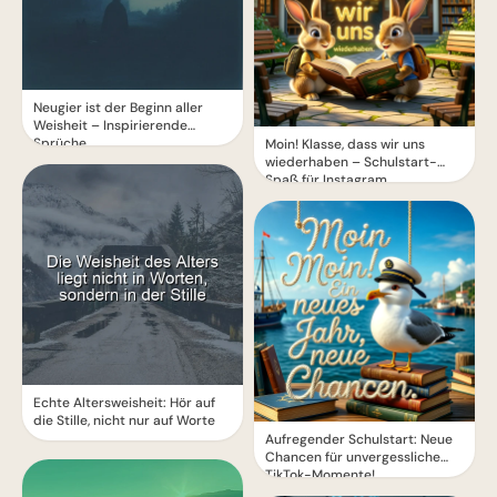
Neugier ist der Beginn aller
Weisheit – Inspirierende
Sprüche
Moin! Klasse, dass wir uns
wiederhaben – Schulstart-
Spaß für Instagram
Echte Altersweisheit: Hör auf
die Stille, nicht nur auf Worte
Aufregender Schulstart: Neue
Chancen für unvergessliche
TikTok-Momente!