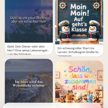
Geld: Dein Diener oder dein
Ein schwungvoller Start ins
Herr? Eine weise Lebensregel
Lernen: Schulbeginn Grüße für
zum Nachdenken
Instagram