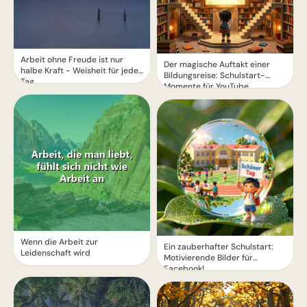
Arbeit ohne Freude ist nur
Der magische Auftakt einer
halbe Kraft - Weisheit für jeden
Bildungsreise: Schulstart-
Tag
Momente für YouTube
Wenn die Arbeit zur
Ein zauberhafter Schulstart:
Leidenschaft wird
Motivierende Bilder für
Facebook!