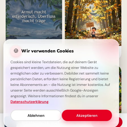
Weisheit für Dein Leben: Armut
🍪
Wir verwenden Cookies
Ein Lächeln zum Schulstart:
macht erfinderisch, Überfluss
Warme Grüße für dein
träge
Instagram-Profil
Cookies sind kleine Textdateien, die auf deinem Gerät
gespeichert werden, um die Nutzung einer Website zu
ermöglichen oder zu verbessern. Debilder.net sammelt keine
persönlichen Daten, erfordert keine Registrierung und bietet
keine Abonnements an – die Nutzung ist immer kostenlos. Auf
unserer Seite werden ausschließlich Google-Anzeigen
angezeigt. Weitere Informationen findest du in unserer
Datenschutzerklärung
.
Ablehnen
Akzeptieren
Die Wissenschaft kennt keine Dogmen - nur vorläufige Erkenntnisse
Download
Das Leben ist keine Aufgabe:
Ein witziger Start ins