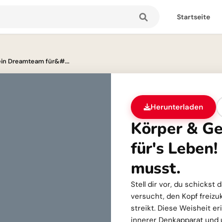
Startseite
ein Dreamteam für&#...
Herunterladen
Körper & Ge
für's Leben!
musst.
Stell dir vor, du schickst
versucht, den Kopf freiz
streikt. Diese Weisheit er
innerer Denkapparat und u