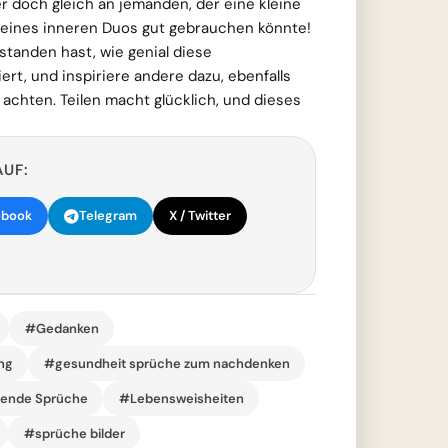
 doch gleich an jemanden, der eine kleine
seines inneren Duos gut gebrauchen könnte!
standen hast, wie genial diese
rt, und inspiriere andere dazu, ebenfalls
 achten. Teilen macht glücklich, und dieses
AUF:
ebook
Telegram
X / Twitter
#Gedanken
ang
#gesundheit sprüche zum nachdenken
rende Sprüche
#Lebensweisheiten
#sprüche bilder