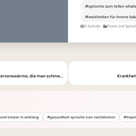
#sprüche zum teilen what
#weisheiten für innere ba
0 Aufrufe
·
Zitate und Sprüc
Kochen ist Liebe, die man essen kann – Herzenswärme, die man schmeckt
Krankheit
und körper in einklang
#gesundheit sprüche zum nachdenken
#Inspir