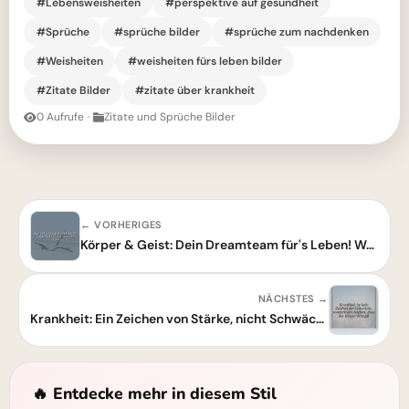
#Lebensweisheiten
#perspektive auf gesundheit
#Sprüche
#sprüche bilder
#sprüche zum nachdenken
#Weisheiten
#weisheiten fürs leben bilder
#Zitate Bilder
#zitate über krankheit
0 Aufrufe
·
Zitate und Sprüche Bilder
← VORHERIGES
Körper & Geist: Dein Dreamteam für's Leben! Was du jetzt wissen musst.
NÄCHSTES →
Krankheit: Ein Zeichen von Stärke, nicht Schwäche
🔥 Entdecke mehr in diesem Stil