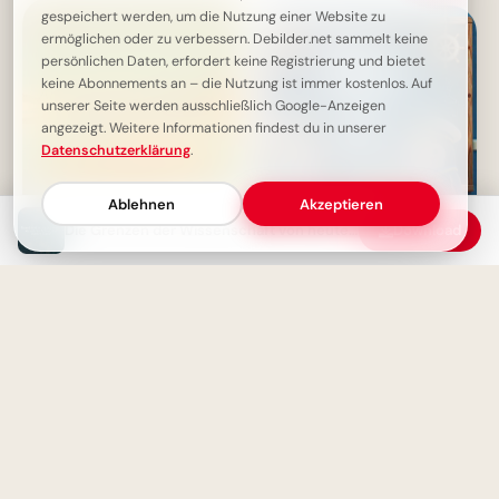
gespeichert werden, um die Nutzung einer Website zu
ermöglichen oder zu verbessern. Debilder.net sammelt keine
persönlichen Daten, erfordert keine Registrierung und bietet
keine Abonnements an – die Nutzung ist immer kostenlos. Auf
unserer Seite werden ausschließlich Google-Anzeigen
angezeigt. Weitere Informationen findest du in unserer
Datenschutzerklärung
.
Ablehnen
Akzeptieren
Die Grenzen der Wissenschaft von heute - Entdeckungen von morgen inspirieren
Download
Selbstverwirklichung durch
Ein schwungvoller Start ins
Arbeit: Ein Weg zum
Lernen: Schulbeginn Grüße für
persönlichen Wachstum
Instagram