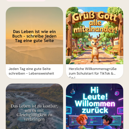
Lernfreude teilen via
WhatsApp!
Jeden Tag eine gute Seite
Herzliche Willkommensgrüße
schreiben - Lebensweisheit
zum Schulstart für TikTok &
Co.!