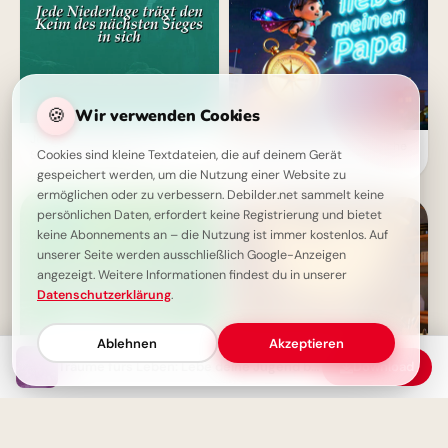
🍪
Wir verwenden Cookies
Jede Niederlage birgt den
Starker Schulstart: Väterliche
Samen des Erfolgs
Cookies sind kleine Textdateien, die auf deinem Gerät
Inspiration für Instagram
gespeichert werden, um die Nutzung einer Website zu
ermöglichen oder zu verbessern. Debilder.net sammelt keine
persönlichen Daten, erfordert keine Registrierung und bietet
keine Abonnements an – die Nutzung ist immer kostenlos. Auf
unserer Seite werden ausschließlich Google-Anzeigen
angezeigt. Weitere Informationen findest du in unserer
Datenschutzerklärung
.
Ablehnen
Akzeptieren
Träume fürs Leben: Lebe deine Jugend bewusst
Download
Neue Chance, besser zu sein
Von Herzen für Papa: Ein kleiner
Fliegergruß zum Teilen via
WhatsApp