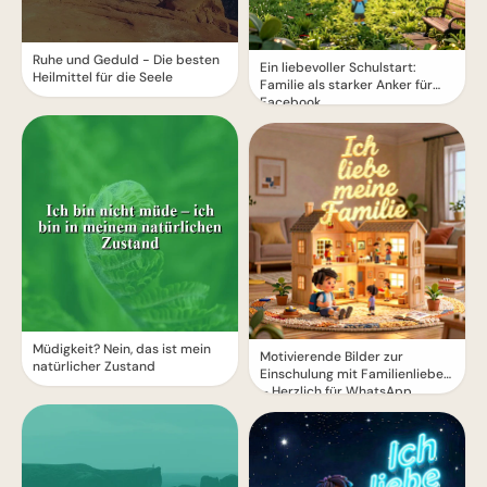
Ruhe und Geduld - Die besten
Ein liebevoller Schulstart:
Heilmittel für die Seele
Familie als starker Anker für
Facebook
Müdigkeit? Nein, das ist mein
Motivierende Bilder zur
natürlicher Zustand
Einschulung mit Familienliebe
– Herzlich für WhatsApp