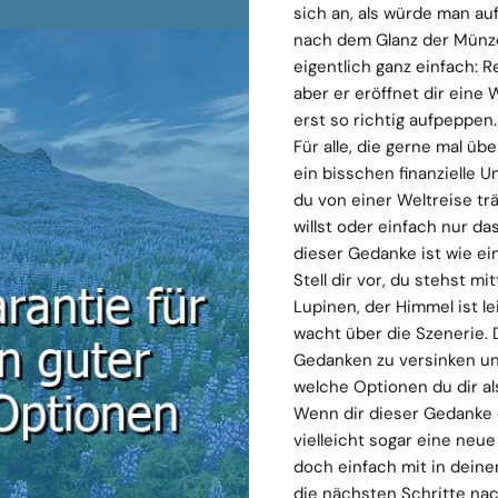
sich an, als würde man a
nach dem Glanz der Münze
eigentlich ganz einfach: 
aber er eröffnet dir eine 
erst so richtig aufpeppen.
Für alle, die gerne mal übe
ein bisschen finanzielle U
du von einer Weltreise t
willst oder einfach nur da
dieser Gedanke ist wie ei
Stell dir vor, du stehst 
Lupinen, der Himmel ist l
wacht über die Szenerie. D
Gedanken zu versinken und
welche Optionen du dir a
Wenn dir dieser Gedanke 
vielleicht sogar eine neue
doch einfach mit in deinen
die nächsten Schritte na