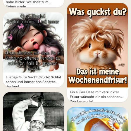
hohe leider: Weisheit zum
Schmunzeln
Lustige Gute Nacht Grüße: Schlaf
schön und immer ans Fenster
denken!
Ein süßer Hase mit verrückter
Frisur wünscht dir ein schönes
Wochenende!