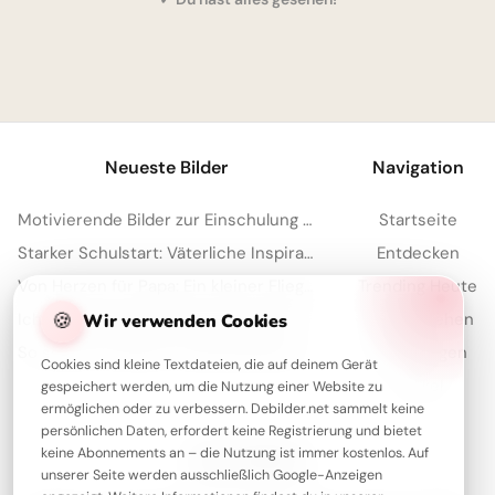
1
Neueste Bilder
Navigation
Motivierende Bilder zur Einschulung mit Familienliebe – Herzlich für WhatsApp
Startseite
Starker Schulstart: Väterliche Inspiration für Instagram
Entdecken
Von Herzen für Papa: Ein kleiner Fliegergruß zum Teilen via WhatsApp
Trending Heute
🍪
Ich liebe meine Mama: Ein emotionaler Schulstart-Gruß für WhatsApp!
Meistgesehen
Wir verwenden Cookies
So süß! Eine Mama-Liebeserklärung zum Schulstart für Instagram
Sammlungen
Cookies sind kleine Textdateien, die auf deinem Gerät
Artikel
gespeichert werden, um die Nutzung einer Website zu
ermöglichen oder zu verbessern. Debilder.net sammelt keine
persönlichen Daten, erfordert keine Registrierung und bietet
keine Abonnements an – die Nutzung ist immer kostenlos. Auf
Über Debilder
unserer Seite werden ausschließlich Google-Anzeigen