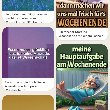
Geld bringt kein Glück, aber es
macht das Leben zum
Wunschkonzert! Ein Hoch auf
Optionen.
Ein frischer Start ins
Wochenende mit einem Lächeln
Essen macht glücklich: Keine
Ausrede, sondern pure
Wissenschaft!