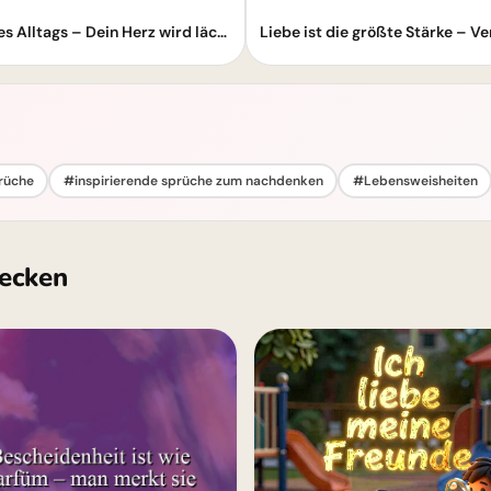
Berührendes Zitat: Liebe ist die Poesie des Alltags – Dein Herz wird lächeln
rüche
#inspirierende sprüche zum nachdenken
#Lebensweisheiten
ecken