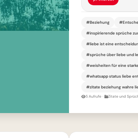
#Beziehung
#Entsche
#inspirierende sprüche z
#liebe ist eine entscheidun
#sprüche über liebe und l
#weisheiten für eine stark
#whatsapp status liebe e
#zitate beziehung wahre li
5 Aufrufe
·
Zitate und Sprüc