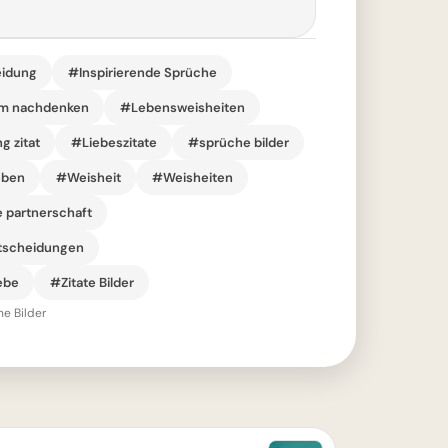
idung
#Inspirierende Sprüche
um nachdenken
#Lebensweisheiten
g zitat
#Liebeszitate
#sprüche bilder
eben
#Weisheit
#Weisheiten
e partnerschaft
ntscheidungen
ebe
#Zitate Bilder
he Bilder