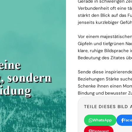
Gerade in schwierigen Zei
Verbundenheit oft eine täg
stärkt den Blick auf das 
jenseits kurzlebiger Gefüh
Vor einem majestätische
Gipfeln und tiefgrünen Nad
klare, ruhige Bildsprache 
Bedeutung des Zitates üb
Sende diese inspirierende
Beziehungen Stärke suche
Schenke ihnen einen Mome
Bindung und bewusster Zu
TEILE DIESES BILD 
WhatsApp
Fac
Pinterest