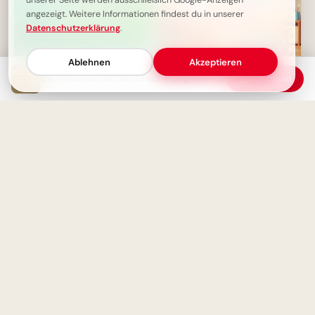
unserer Seite werden ausschließlich Google-Anzeigen
angezeigt. Weitere Informationen findest du in unserer
Datenschutzerklärung
.
Ablehnen
Akzeptieren
Die Wissenschaft kennt keine Dogmen - nur vorläufige Erkenntnisse
Download
Wenn die Arbeit zur
Fröhlicher Schulstart:
Leidenschaft wird
Gemeinsamkeit und
Lernfreude teilen via
WhatsApp!
Weisheit für Dein Leben: Armut
macht erfinderisch, Überfluss
Herzliche Begrüßung:
träge
Spannender Lernstart für
TikTok Clips