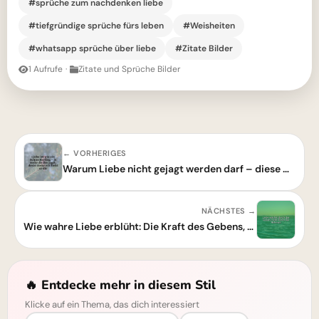
#sprüche zum nachdenken liebe
#tiefgründige sprüche fürs leben
#Weisheiten
#whatsapp sprüche über liebe
#Zitate Bilder
1 Aufrufe
·
Zitate und Sprüche Bilder
← VORHERIGES
Warum Liebe nicht gejagt werden darf – diese Weisheit erklärt es dir!
NÄCHSTES →
Wie wahre Liebe erblüht: Die Kraft des Gebens, nicht des Nehmens
🔥 Entdecke mehr in diesem Stil
Klicke auf ein Thema, das dich interessiert