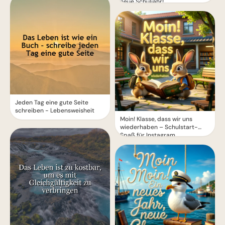
neue Schuljahr!
Jeden Tag eine gute Seite
schreiben - Lebensweisheit
Moin! Klasse, dass wir uns
wiederhaben – Schulstart-
Spaß für Instagram