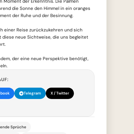
en Moment der Erkenntnis. Die Palmen
hrend die Sonne den Himmel in ein oranges
Moment der Ruhe und der Besinnung.
ch einer Reise zurückzukehren und sich
t diese neue Sichtweise, die uns begleitet
rt.
andem, der eine neue Perspektive benötigt,
eln.
AUF:
ebook
Telegram
X / Twitter
rende Sprüche