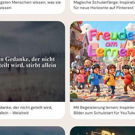
ügsten Menschen wissen, was sie
Magische Schulanfänge: Inspirat
wissen
für neue Horizonte auf Pinterest
danke, der nicht geteilt wird,
Mit Begeisterung lernen: Inspiri
allein - Weisheit
Bilder zum Schulstart für YouTub