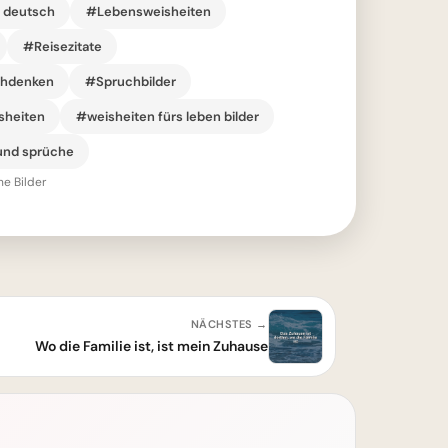
r deutsch
#Lebensweisheiten
#Reisezitate
chdenken
#Spruchbilder
sheiten
#weisheiten fürs leben bilder
und sprüche
he Bilder
NÄCHSTES →
Wo die Familie ist, ist mein Zuhause