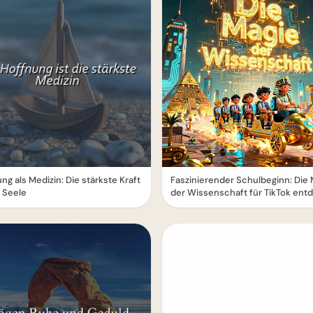
ng als Medizin: Die stärkste Kraft
Faszinierender Schulbeginn: Die
e Seele
der Wissenschaft für TikTok ent