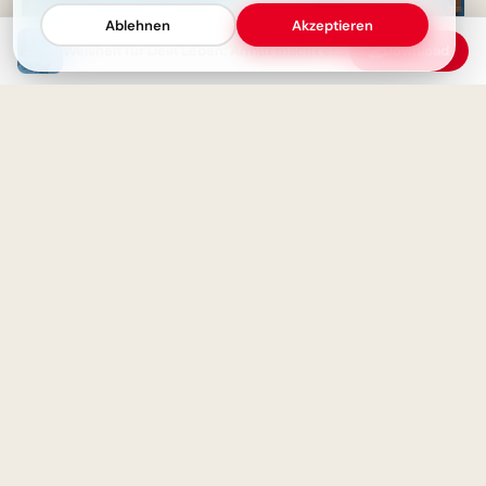
Ablehnen
Akzeptieren
Weisheit für Dein Leben: Armut macht erfinderisch, Überfluss träge
Download
Kritik? Einfach lächeln!
Ein schwungvoller Start ins
Bescheidenheit ist die beste
Lernen: Schulbeginn Grüße für
Antwort.
Instagram
Faulheit? Lieber süßes Leben!
Dein Spruch gegen den inneren
Fröhlicher Schulstart:
Schweinehund
Gemeinsamkeit und
Lernfreude teilen via
WhatsApp!