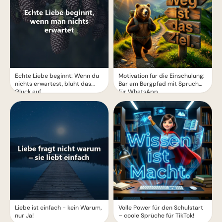
Echte Liebe beginnt: Wenn du
Motivation für die Einschulung:
nichts erwartest, blüht das
Bär am Bergpfad mit Spruch
Glück auf
für WhatsApp
Liebe ist einfach - kein Warum,
Volle Power für den Schulstart
nur Ja!
– coole Sprüche für TikTok!