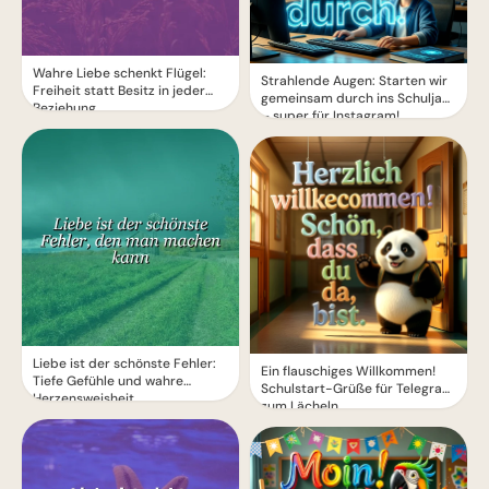
Wahre Liebe schenkt Flügel:
Strahlende Augen: Starten wir
Freiheit statt Besitz in jeder
gemeinsam durch ins Schuljahr
Beziehung
– super für Instagram!
Liebe ist der schönste Fehler:
Ein flauschiges Willkommen!
Tiefe Gefühle und wahre
Schulstart-Grüße für Telegram
Herzensweisheit
zum Lächeln