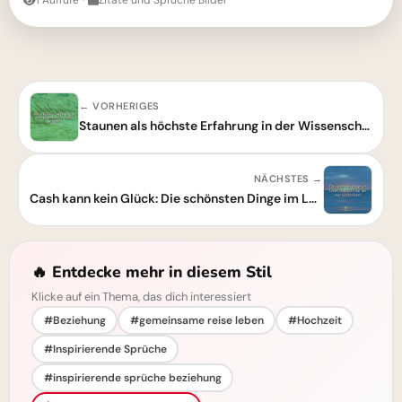
1 Aufrufe
·
Zitate und Sprüche Bilder
← VORHERIGES
Staunen als höchste Erfahrung in der Wissenschaft
NÄCHSTES →
Cash kann kein Glück: Die schönsten Dinge im Leben gibt's gratis!
🔥 Entdecke mehr in diesem Stil
Klicke auf ein Thema, das dich interessiert
#Beziehung
#gemeinsame reise leben
#Hochzeit
#Inspirierende Sprüche
#inspirierende sprüche beziehung