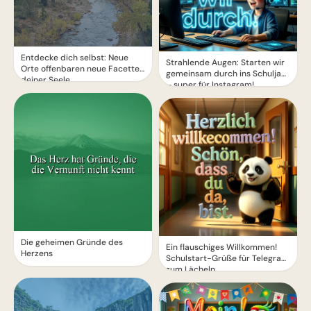
Entdecke dich selbst: Neue
Strahlende Augen: Starten wir
Orte offenbaren neue Facetten
gemeinsam durch ins Schuljahr
deiner Seele
– super für Instagram!
Die geheimen Gründe des
Ein flauschiges Willkommen!
Herzens
Schulstart-Grüße für Telegram
zum Lächeln