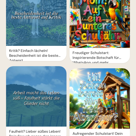
Kritik? Einfach lächeln!
Freudiger Schulstart:
Bescheidenheit ist die beste
Inspirierende Botschaft für
Antwort.
WhatsApp und mehr
Faulheit? Lieber süßes Leben!
Aufregender Schulstart! Dein