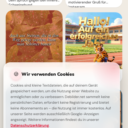
Dein Spruch gegen den inneren
motivierender Gruß für
Schweinehund
Instagram
Mut machender Spruch: Auch
🍪
Wir verwenden Cookies
Ein strahlender Schulstart:
aus Steinen baust du Schönes!
Aufbruch ins Lernen für
Lass dich inspirieren.
Snapchat-Stories!
Cookies sind kleine Textdateien, die auf deinem Gerät
gespeichert werden, um die Nutzung einer Website zu
ermöglichen oder zu verbessern. Debilder.net sammelt keine
persönlichen Daten, erfordert keine Registrierung und bietet
keine Abonnements an – die Nutzung ist immer kostenlos. Auf
unserer Seite werden ausschließlich Google-Anzeigen
angezeigt. Weitere Informationen findest du in unserer
Datenschutzerklärung
.