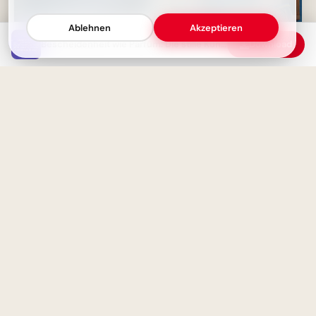
Ablehnen
Akzeptieren
Bescheidenheit wie Parfüm: Die stille Kunst, die begeistert, je näher man kommt
Download
Flüsternde Weisheit: Dein
Ein schwungvoller Start ins
Körper, dein treuer Begleiter
Lernen: Schulbeginn Grüße für
für ein langes Leben
Instagram
Das beste Gewürz ist der
Hunger: Wahre Wertschätzung
Fröhlicher Schulstart:
entdecken
Gemeinsamkeit und
Lernfreude teilen via
WhatsApp!