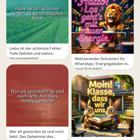
Liebe ist der schönste Fehler:
Tiefe Gefühle und wahre
Herzensweisheit
Motivierender Schulstart für
WhatsApp: Energiegeladen ins
neue Schuljahr!
Wer alt geworden ist und noch
liebt: Das Geheimnis des