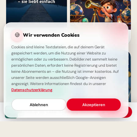
Liebe ist einfach - kein Warum,
🍪
Wir verwenden Cookies
Entdecke das Universum des
nur Ja!
Lernens: Motivierende
Schulstart-Bilder für Telegram
Cookies sind kleine Textdateien, die auf deinem Gerät
gespeichert werden, um die Nutzung einer Website zu
ermöglichen oder zu verbessern. Debilder.net sammelt keine
persönlichen Daten, erfordert keine Registrierung und bietet
keine Abonnements an – die Nutzung ist immer kostenlos. Auf
unserer Seite werden ausschließlich Google-Anzeigen
angezeigt. Weitere Informationen findest du in unserer
Datenschutzerklärung
.
Ablehnen
Akzeptieren
Abenteuer der Liebe: Heute beginnt euer gemeinsamer Weg!
Download
Liebe als Kompass: Finde
Mit einem Augenzwinkern in
deinen Weg nach Hause mit
den Schulalltag:
diesem tiefgründigen Zitat
Motivationskick für Telegram!