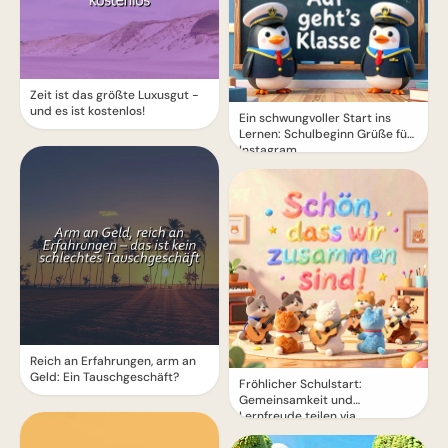
Zeit ist das größte Luxusgut -
und es ist kostenlos!
Ein schwungvoller Start ins
Lernen: Schulbeginn Grüße für
Instagram
Reich an Erfahrungen, arm an
Geld: Ein Tauschgeschäft?
Fröhlicher Schulstart:
Gemeinsamkeit und
Lernfreude teilen via
WhatsApp!