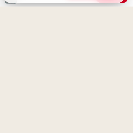
Herzliche Begrüßung:
Spannender Lernstart für
TikTok Clips
Die geheimen Gründe des
Herzens
Süße Schulstart-Grüße für
einen strahlenden ersten
Schultag auf TikTok