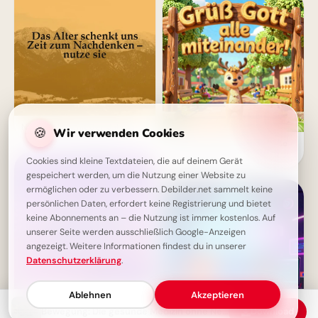
Nachdenken mit den Jahren
🍪
Wir verwenden Cookies
Herzliche Willkommensgrüße
zum Schulstart für TikTok &
Cookies sind kleine Textdateien, die auf deinem Gerät
Co.!
gespeichert werden, um die Nutzung einer Website zu
ermöglichen oder zu verbessern. Debilder.net sammelt keine
persönlichen Daten, erfordert keine Registrierung und bietet
keine Abonnements an – die Nutzung ist immer kostenlos. Auf
unserer Seite werden ausschließlich Google-Anzeigen
angezeigt. Weitere Informationen findest du in unserer
Datenschutzerklärung
.
Ablehnen
Akzeptieren
Das wahre Glück liegt auf der
Bewegung: Die gesunde Medizin ohne Nebenwirkungen
Download
Reise