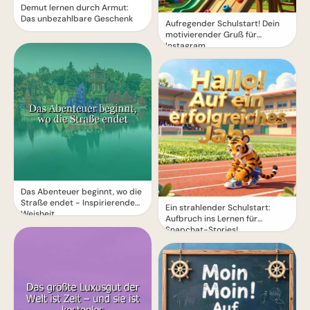
Demut lernen durch Armut:
Das unbezahlbare Geschenk
Aufregender Schulstart! Dein
motivierender Gruß für
Instagram
Das Abenteuer beginnt, wo die
Straße endet - Inspirierende
Ein strahlender Schulstart:
Weisheit
Aufbruch ins Lernen für
Snapchat-Stories!