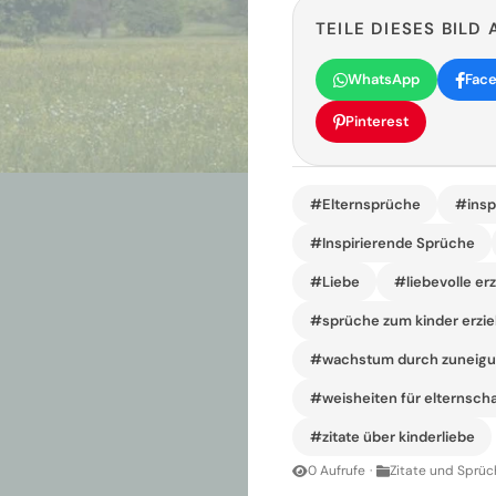
TEILE DIESES BILD 
WhatsApp
Fac
Pinterest
#Elternsprüche
#inspi
#Inspirierende Sprüche
#Liebe
#liebevolle er
#sprüche zum kinder erzi
#wachstum durch zuneig
#weisheiten für elternscha
#zitate über kinderliebe
0 Aufrufe
·
Zitate und Sprüc