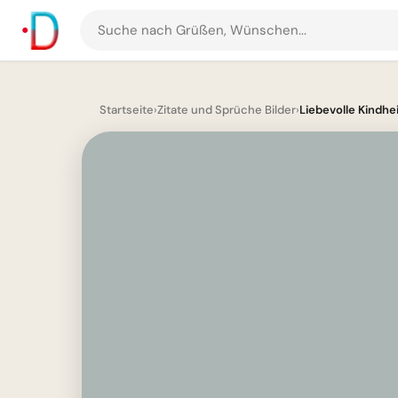
Suche
nach
Grüßen
und
Startseite
›
Zitate und Sprüche Bilder
›
Liebevolle Kindhei
Bildern