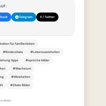
AUF:
ebook
Telegram
X / Twitter
ration für familienleben
#Kinderzitate
#Lebensweisheiten
ziehung tipps
#sprüche bilder
ehen
#Wachstum
ung
#Weisheiten
ft
#Zitate Bilder
he Bilder