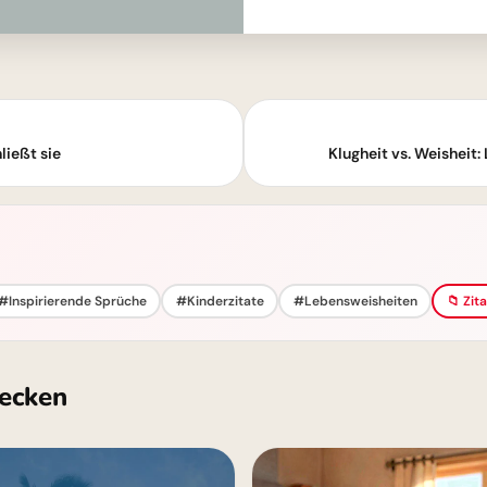
ließt sie
Klugheit vs. Weisheit
#Inspirierende Sprüche
#Kinderzitate
#Lebensweisheiten
📁 Zit
ecken