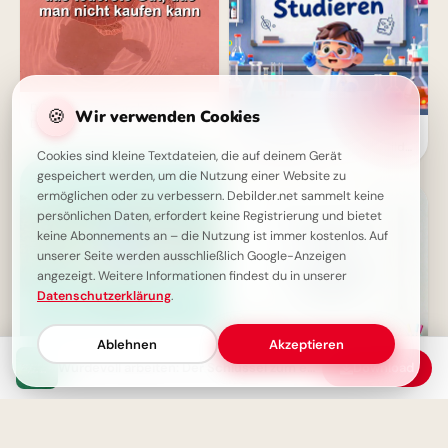
Demut lernen durch Armut:
🍪
Wir verwenden Cookies
Das unbezahlbare Geschenk
Forschergeist wecken:
Inspirierende Schulstart-Bilder
Cookies sind kleine Textdateien, die auf deinem Gerät
für Facebook
gespeichert werden, um die Nutzung einer Website zu
ermöglichen oder zu verbessern. Debilder.net sammelt keine
persönlichen Daten, erfordert keine Registrierung und bietet
keine Abonnements an – die Nutzung ist immer kostenlos. Auf
unserer Seite werden ausschließlich Google-Anzeigen
angezeigt. Weitere Informationen findest du in unserer
Datenschutzerklärung
.
Ablehnen
Akzeptieren
Würdevoll arbeiten: Der Schlüssel zum echten Adel
Download
Das Abenteuer beginnt, wo die
Straße endet - Inspirierende
Ordnung leicht gemacht: Dein
Weisheit
motivierender Spruch für
Instagram zum Schulstart!