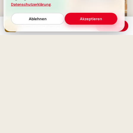
Datenschutzerklärung
.
Ablehnen
Akzeptieren
Du musst nicht stark sein – nur durchhalten! Dein Mut-Macher für schwere Zeiten
Download
Dein Leben, deine Story:
Wissen wächst mit Neugier:
Schreib eine gute Geschichte!
Schulstart-Impulse, perfekt für
✍️
Threads
Finde deinen Sinn: Der reichste
Mensch weiß, warum er
Motivierende Worte zum
aufsteht
Schulstart für Kinder – ideal für
Pinterest