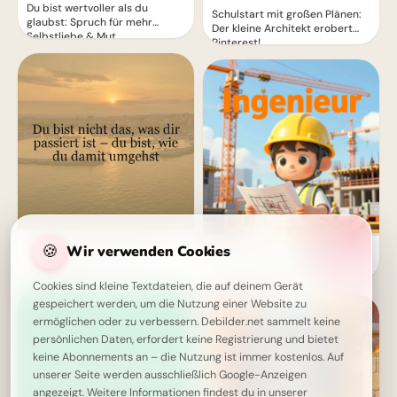
Du bist wertvoller als du
Schulstart mit großen Plänen:
glaubst: Spruch für mehr
Der kleine Architekt erobert
Selbstliebe & Mut
Pinterest!
Deine Reaktion zählt: Wie du
🍪
Wir verwenden Cookies
Träume bauen: Dein kleiner
mit dem Leben umgehst,
Ingenieur startet durch –
macht dich aus.
perfekt für WhatsApp!
Cookies sind kleine Textdateien, die auf deinem Gerät
gespeichert werden, um die Nutzung einer Website zu
ermöglichen oder zu verbessern. Debilder.net sammelt keine
persönlichen Daten, erfordert keine Registrierung und bietet
keine Abonnements an – die Nutzung ist immer kostenlos. Auf
unserer Seite werden ausschließlich Google-Anzeigen
angezeigt. Weitere Informationen findest du in unserer