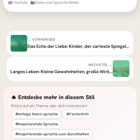
1 Aufrufe
·
Zitate und Sprüche Bilder
← VORHERIGES
Das Echo der Liebe: Kinder, der zarteste Spiegel unserer Herzen und größter Stolz.
NÄCHSTES →
Langes Leben: Kleine Gewohnheiten, große Wirkung – Inspiration für den Alltag
🔥 Entdecke mehr in diesem Stil
Klicke auf ein Thema, das dich interessiert
#erfolge feiern sprüche
#Fortschritt
#Inspirierende Sprüche
#inspirierende sprüche zum durchhalten