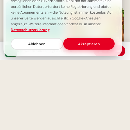
Lernfreude teilen via
ermöglichen oder zu verbessern. Debilder.net sammelt keine
WhatsApp!
persönlichen Daten, erfordert keine Registrierung und bietet
keine Abonnements an – die Nutzung ist immer kostenlos. Auf
unserer Seite werden ausschließlich Google-Anzeigen
angezeigt. Weitere Informationen findest du in unserer
Datenschutzerklärung
.
Ablehnen
Akzeptieren
Das wahre Glück liegt auf der Reise
Download
Pause für den Motor, Ruhe für
die Seele
Herzliche Willkommensgrüße
zum Schulstart für TikTok &
Co.!