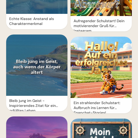
Echte Klasse: Anstand als
Aufregender Schulstart! Dein
Charaktermerkmal
motivierender Gruß für
Instagram
Bleib jung im Geist -
Ein strahlender Schulstart:
Inspirierendes Zitat für ein
Aufbruch ins Lernen für
erfülltes Leben
Snapchat-Stories!