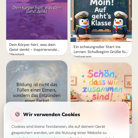
Dein Körper hört, was dein
Ein schwungvoller Start ins
Geist denkt - Inspirierende
Lernen: Schulbeginn Grüße für
Weisheit
Instagram
🍪
Wir verwenden Cookies
Bildung als Inspiration
Cookies sind kleine Textdateien, die auf deinem Gerät
Fröhlicher Schulstart:
gespeichert werden, um die Nutzung einer Website zu
Gemeinsamkeit und