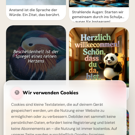
Anstand ist die Sprache der
Strahlende Augen: Starten wir
Würde. Ein Zitat, das berührt.
gemeinsam durch ins Schuljahr
– super für Instagram!
Bescheidenheit: Der stille Glanz
🍪
Wir verwenden Cookies
Ein flauschiges Willkommen!
eines reinen Herzens – Zitate &
Schulstart-Grüße für Telegram
Weisheiten
zum Lächeln
Cookies sind kleine Textdateien, die auf deinem Gerät
gespeichert werden, um die Nutzung einer Website zu
ermöglichen oder zu verbessern. Debilder.net sammelt keine
persönlichen Daten, erfordert keine Registrierung und bietet
keine Abonnements an – die Nutzung ist immer kostenlos. Auf
unserer Seite werden ausschließlich Google-Anzeigen