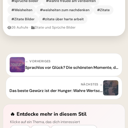
#sprüche bilder
#wahre freude am verdienten
#Weisheiten
#weisheiten zum nachdenken
#Zitate
#Zitate Bilder
#zitate über harte arbeit
26 Aufrufe
·
Zitate und Sprüche Bilder
← VORHERIGES
Sprachlos vor Glück? Die schönsten Momente, die dein Leben reicher machen!
NÄCHSTES →
Das beste Gewürz ist der Hunger: Wahre Wertschätzung entdecken
🔥 Entdecke mehr in diesem Stil
Klicke auf ein Thema, das dich interessiert