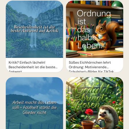
Kritik? Einfach lächeln!
Süßes Eichhörnchen lehrt
Bescheidenheit ist die beste
Ordnung: Motivierende
Antwort.
Schulstart-Bilder für TikTok