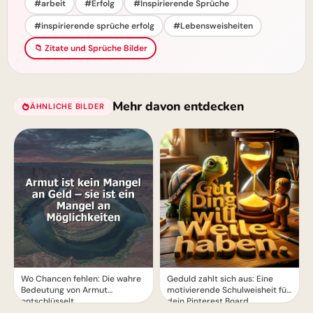
#arbeit
#Erfolg
#Inspirierende Sprüche
#inspirierende sprüche erfolg
#Lebensweisheiten
📁 Zitate und Sprüche Bilder
Mehr davon entdecken
ÄHNLICHE BILDER
Wo Chancen fehlen: Die wahre
Geduld zahlt sich aus: Eine
Bedeutung von Armut
motivierende Schulweisheit für
entschlüsselt
dein Pinterest Board