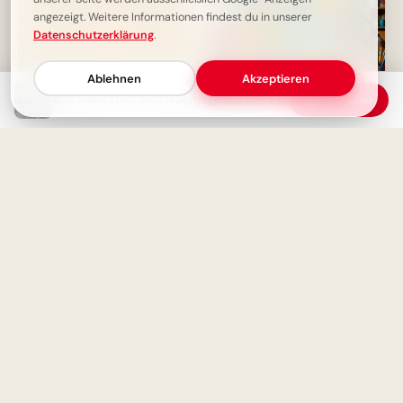
angezeigt. Weitere Informationen findest du in unserer
Datenschutzerklärung
.
Ablehnen
Akzeptieren
Alte Menschen sind lebendige Bücher: Ein Schatz an Weisheit zum Entdecken
Download
Deine Reaktion zählt: Wie du
Freudiger Schulstart:
mit dem Leben umgehst,
Inspirierende Botschaft für
macht dich aus.
WhatsApp und mehr
Deine innere Schönheit strahlt:
Auch in Krankheit bist du
Aufregender Schulstart! Dein
wundervoll!
motivierender Gruß für
Instagram