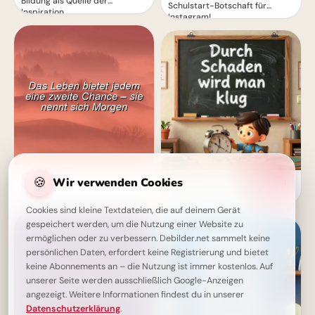
Bildung als Quelle der
Schulstart-Botschaft für
Inspiration
Instagram!
Eine zweite Chance, ein neues
🍪
Wir verwenden Cookies
Weisheit durch Erfahrung: Ein
Morgen
motivierender Spruch für
Facebook zum Schulstart.
Cookies sind kleine Textdateien, die auf deinem Gerät
gespeichert werden, um die Nutzung einer Website zu
ermöglichen oder zu verbessern. Debilder.net sammelt keine
persönlichen Daten, erfordert keine Registrierung und bietet
keine Abonnements an – die Nutzung ist immer kostenlos. Auf
unserer Seite werden ausschließlich Google-Anzeigen
angezeigt. Weitere Informationen findest du in unserer
Datenschutzerklärung
.