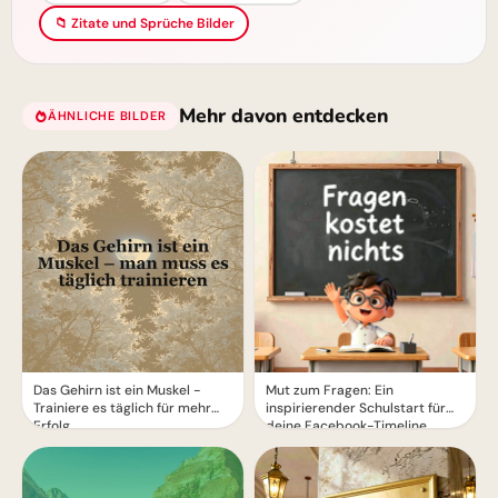
📁 Zitate und Sprüche Bilder
Mehr davon entdecken
ÄHNLICHE BILDER
Das Gehirn ist ein Muskel -
Mut zum Fragen: Ein
Trainiere es täglich für mehr
inspirierender Schulstart für
Erfolg
deine Facebook-Timeline