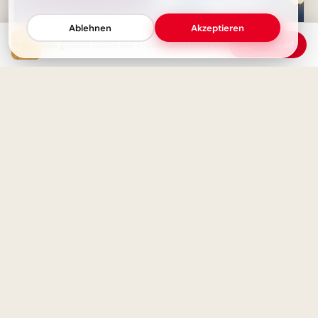
Ablehnen
Akzeptieren
Das größte Glück auf Erden: Geliebt zu werden von dem, den man liebt
Download
Wissenschaft und Erkenntnis -
Ohne Fleiß kein Preis: Starte
Die wahre Macht liegt im
deine Lernreise voller
Wissen
Motivation für Instagram
Die Grenzen der Wissenschaft
von heute - Entdeckungen von
Motivations-Boost: 'Wer rastet,
morgen inspirieren
der rostet' für deine
Facebook-Timeline!