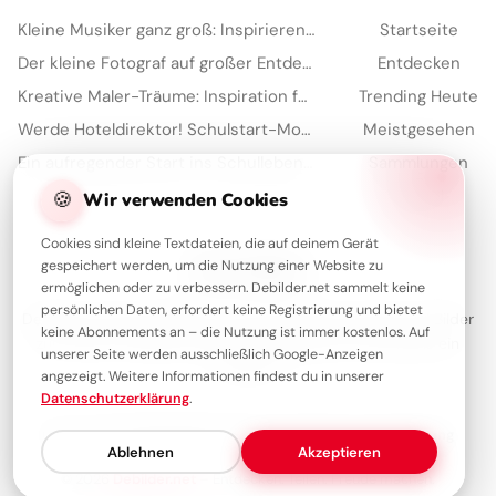
Kleine Musiker ganz groß: Inspirierender Gruß für WhatsApp!
Startseite
Der kleine Fotograf auf großer Entdeckungsreise: Süße Bilder für Instagram
Entdecken
Kreative Maler-Träume: Inspiration für WhatsApp zum Schulstart
Trending Heute
Werde Hoteldirektor! Schulstart-Motivation zum Teilen auf WhatsApp.
Meistgesehen
Ein aufregender Start ins Schulleben: Teilen Sie diese Freude auf Facebook!
Sammlungen
Artikel
🍪
Wir verwenden Cookies
Cookies sind kleine Textdateien, die auf deinem Gerät
gespeichert werden, um die Nutzung einer Website zu
Über Debilder
ermöglichen oder zu verbessern. Debilder.net sammelt keine
persönlichen Daten, erfordert keine Registrierung und bietet
Debilder ist deine Plattform für die schönsten Grüße und Bilder
keine Abonnements an – die Nutzung ist immer kostenlos. Auf
zum Teilen. Entdecke unsere Sammlung und verschenke ein
unserer Seite werden ausschließlich Google-Anzeigen
Lächeln!
angezeigt. Weitere Informationen findest du in unserer
Datenschutzerklärung
.
Über uns
Kontakt
Redaktion
Impressum
Datenschutzerklärung
Ablehnen
Akzeptieren
© 2026
Debilder.net
– Entdecken. Teilen. Freude machen.