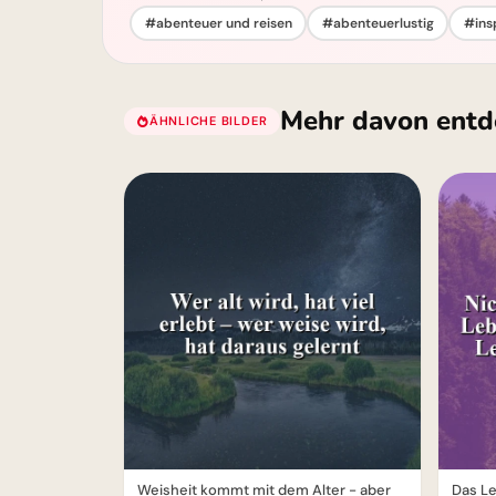
#abenteuer und reisen
#abenteuerlustig
#ins
Mehr davon entd
ÄHNLICHE BILDER
Weisheit kommt mit dem Alter - aber
Das Le