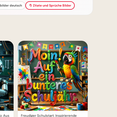
 bilder deutsch
📁 Zitate und Sprüche Bilder
p: Aus
Freudiger Schulstart: Inspirierende