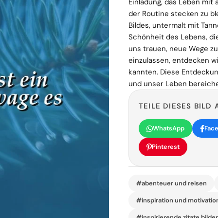
Einladung, das Leben mit 
der Routine stecken zu b
Bildes, untermalt mit Tann
Schönheit des Lebens, die
uns trauen, neue Wege z
einzulassen, entdecken wir
kannten. Diese Entdeckung
und unser Leben bereiche
TEILE DIESES BILD 
WhatsApp
Fac
Pinterest
#abenteuer und reisen
#inspiration und motivatio
#inspirierende zitate bilde