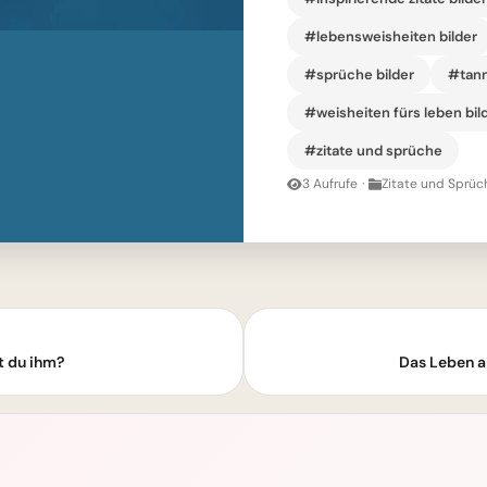
#lebensweisheiten bilder
#sprüche bilder
#tann
#weisheiten fürs leben bil
#zitate und sprüche
3 Aufrufe
·
Zitate und Sprüc
t du ihm?
Das Leben a