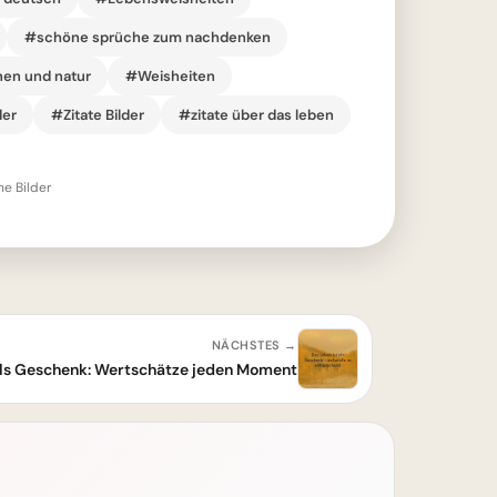
#schöne sprüche zum nachdenken
en und natur
#Weisheiten
der
#Zitate Bilder
#zitate über das leben
he Bilder
NÄCHSTES →
ls Geschenk: Wertschätze jeden Moment