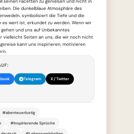
all seinen Facetten zu genießen und nicht in
leiben. Die dunkelblaue Atmosphäre des
enwedeln, symbolisiert die Tiefe und die
 es wert ist, erkundet zu werden. Wenn wir
u gehen und uns auf Unbekanntes
 vielleicht Seiten an uns, die wir noch nicht
sreise kann uns inspirieren, motivieren
rn.
AUF:
ebook
Telegram
X / Twitter
#abenteuerlustig
n
#Inspirierende Sprüche
r deutsch
#Lebensweisheiten