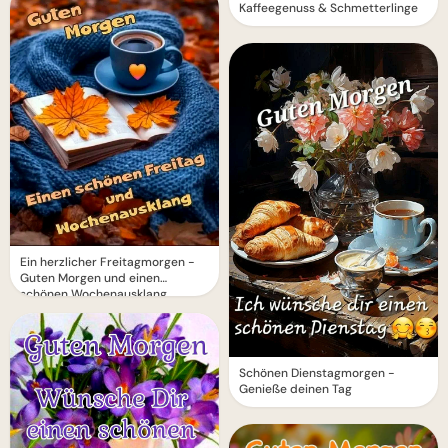
Kaffeegenuss & Schmetterlinge
Ein herzlicher Freitagmorgen -
Guten Morgen und einen
schönen Wochenausklang
Schönen Dienstagmorgen -
Genieße deinen Tag