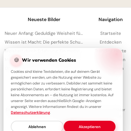
Neueste Bilder
Navigation
Neuer Anfang: Geduldige Weisheit für dein Schuljahr auf Instagram.
Startseite
Wissen ist Macht: Die perfekte Schulstart-Botschaft für Instagram!
Entdecken
Weisheit durch Erfahrung: Ein motivierender Spruch für Facebook zum Schulstart.
Trending Heute
🍪
Motivations-Boost: 'Wer rastet, der rostet' für deine Facebook-Timeline!
Meistgesehen
Wir verwenden Cookies
Ohne Fleiß kein Preis: Starte deine Lernreise voller Motivation für Instagram
Sammlungen
Cookies sind kleine Textdateien, die auf deinem Gerät
Artikel
gespeichert werden, um die Nutzung einer Website zu
ermöglichen oder zu verbessern. Debilder.net sammelt keine
persönlichen Daten, erfordert keine Registrierung und bietet
keine Abonnements an – die Nutzung ist immer kostenlos. Auf
Über Debilder
unserer Seite werden ausschließlich Google-Anzeigen
angezeigt. Weitere Informationen findest du in unserer
Debilder ist deine Plattform für die schönsten Grüße und Bilder
Datenschutzerklärung
.
zum Teilen. Entdecke unsere Sammlung und verschenke ein
Lächeln!
Ablehnen
Akzeptieren