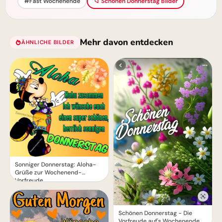
#Fast Wochenende
📁 Schönen Donnerstag Bilder
Mehr davon entdecken
ÄHNLICHE BILDER
Sonniger Donnerstag: Aloha-
Grüße zur Wochenend-
Vorfreude
Schönen Donnerstag - Die
Vorfreude auf's Wochenende