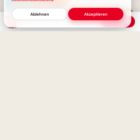
wirklich keine Grenzen!
Ablehnen
Akzeptieren
Schönen Donnerstag - Die Vorfreude auf's Wochenende beginnt
Download
Lernen ist Leben: Inspirierende
Gedanken zum Schulstart für
Donnerstagmorgen voller
WhatsApp.
Vorfreude: Das Wochenende ist
zum Greifen nah!