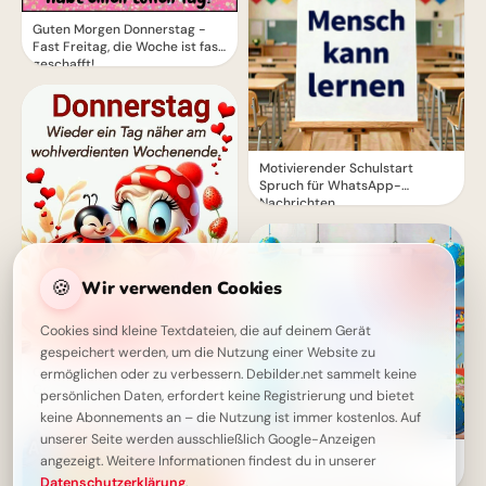
Guten Morgen Donnerstag -
Fast Freitag, die Woche ist fast
geschafft!
Motivierender Schulstart
Spruch für WhatsApp-
Nachrichten
🍪
Wir verwenden Cookies
Cookies sind kleine Textdateien, die auf deinem Gerät
gespeichert werden, um die Nutzung einer Website zu
Guten Morgen Donnerstag:
ermöglichen oder zu verbessern. Debilder.net sammelt keine
Gemütliche Vorfreude auf ein
persönlichen Daten, erfordert keine Registrierung und bietet
wohlverdientes Wochenende
keine Abonnements an – die Nutzung ist immer kostenlos. Auf
unserer Seite werden ausschließlich Google-Anzeigen
Schulstart-Booster für
angezeigt. Weitere Informationen findest du in unserer
WhatsApp: Bildung kennt
Datenschutzerklärung
.