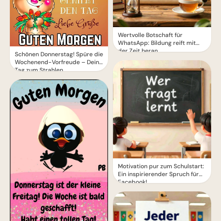
Wertvolle Botschaft für
WhatsApp: Bildung reift mit
der Zeit heran
Schönen Donnerstag! Spüre die
Wochenend-Vorfreude – Dein
Tag zum Strahlen.
Motivation pur zum Schulstart:
Ein inspirierender Spruch für
Facebook!