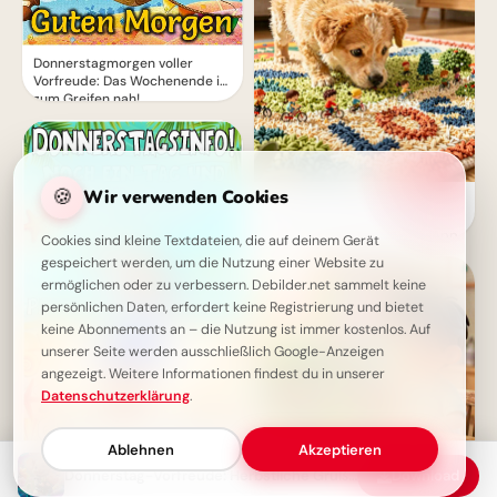
Donnerstagmorgen voller
Vorfreude: Das Wochenende ist
zum Greifen nah!
🍪
Wir verwenden Cookies
Ein süßer Entdecker auf
Lernreise: Dein liebevoller
Schulstart Gruß für WhatsApp
Cookies sind kleine Textdateien, die auf deinem Gerät
gespeichert werden, um die Nutzung einer Website zu
ermöglichen oder zu verbessern. Debilder.net sammelt keine
persönlichen Daten, erfordert keine Registrierung und bietet
keine Abonnements an – die Nutzung ist immer kostenlos. Auf
unserer Seite werden ausschließlich Google-Anzeigen
angezeigt. Weitere Informationen findest du in unserer
Datenschutzerklärung
.
Ablehnen
Akzeptieren
Guten Morgen am Donnerstag!
Donnerstag-Vorfreude: Herbstliche Grüße für einen schönen Tag!
Download
Nur noch ein Tag bis zum tollen
Ein fröhliches Hallo zum