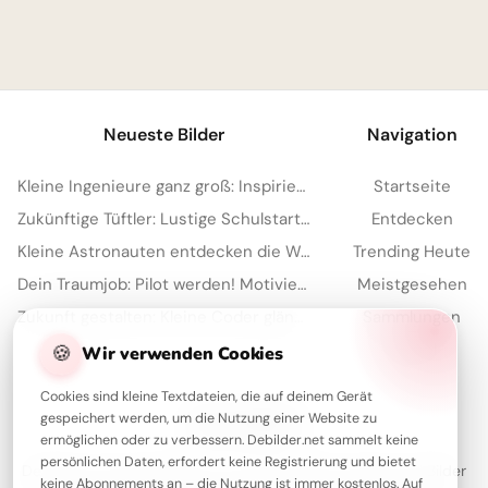
1
Neueste Bilder
Navigation
Kleine Ingenieure ganz groß: Inspirierende Schulstart-Bilder für WhatsApp!
Startseite
Zukünftige Tüftler: Lustige Schulstart-Grüße für Facebook
Entdecken
Kleine Astronauten entdecken die Welt: Schulstart-Bilder für YouTube
Trending Heute
Dein Traumjob: Pilot werden! Motivierende Bilder für YouTube
Meistgesehen
Zukunft gestalten: Kleine Coder glänzen für Instagram
Sammlungen
🍪
Artikel
Wir verwenden Cookies
Cookies sind kleine Textdateien, die auf deinem Gerät
gespeichert werden, um die Nutzung einer Website zu
Über Debilder
ermöglichen oder zu verbessern. Debilder.net sammelt keine
persönlichen Daten, erfordert keine Registrierung und bietet
Debilder ist deine Plattform für die schönsten Grüße und Bilder
keine Abonnements an – die Nutzung ist immer kostenlos. Auf