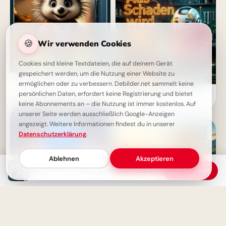
🍪
Wir verwenden Cookies
Cookies sind kleine Textdateien, die auf deinem Gerät
gespeichert werden, um die Nutzung einer Website zu
Schönen Abend wünschen:
ermöglichen oder zu verbessern. Debilder.net sammelt keine
Niedliches Guten-Abend-
Ein cleverer Spruch für
persönlichen Daten, erfordert keine Registrierung und bietet
Grußbild mit Igel zum Teilen
WhatsApp: Aus Fehlern lernen
keine Abonnements an – die Nutzung ist immer kostenlos. Auf
macht schlau!
unserer Seite werden ausschließlich Google-Anzeigen
angezeigt. Weitere Informationen findest du in unserer
Datenschutzerklärung
.
Ablehnen
Akzeptieren
Hier kommt ein Abendgruß von mir zu dir – Dein Guten-Abend-Grußbild!
Download