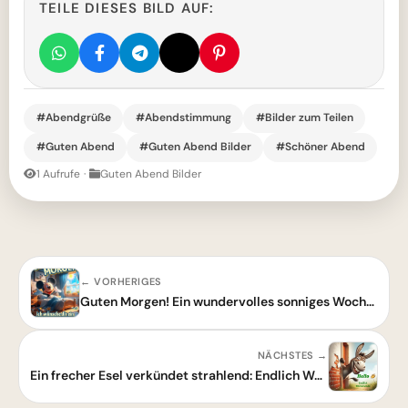
TEILE DIESES BILD AUF:
#Abendgrüße
#Abendstimmung
#Bilder zum Teilen
#Guten Abend
#Guten Abend Bilder
#Schöner Abend
1 Aufrufe
·
Guten Abend Bilder
← VORHERIGES
Guten Morgen! Ein wundervolles sonniges Wochenende für dich!
NÄCHSTES →
Ein frecher Esel verkündet strahlend: Endlich Wochenende!