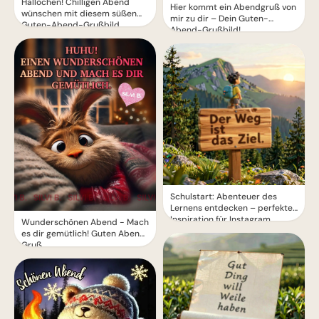
Hallöchen! Chilligen Abend
Hier kommt ein Abendgruß von
wünschen mit diesem süßen
mir zu dir – Dein Guten-
Guten-Abend-Grußbild
Abend-Grußbild!
Schulstart: Abenteuer des
Lernens entdecken – perfekte
Inspiration für Instagram
Wunderschönen Abend - Mach
es dir gemütlich! Guten Abend
Gruß