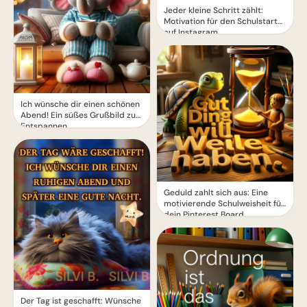
Jeder kleine Schritt zählt:
Motivation für den Schulstart
auf Instagram.
Ich wünsche dir einen schönen
Abend! Ein süßes Grußbild zum
Entspannen
Geduld zahlt sich aus: Eine
motivierende Schulweisheit für
dein Pinterest Board
Der Tag ist geschafft: Wünsche