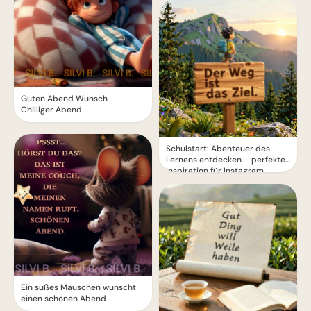
Guten Abend Wunsch -
Chilliger Abend
Schulstart: Abenteuer des
Lernens entdecken – perfekte
Inspiration für Instagram
Ein süßes Mäuschen wünscht
einen schönen Abend