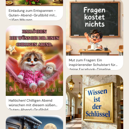
Einladung zum Entspannen -
Guten-Abend-Grußbild mit
süßen Mäusen
Mut zum Fragen: Ein
inspirierender Schulstart für
deine Facebook-Timeline
Hallöchen! Chilligen Abend
wünschen mit diesem süßen
Guten-Abend-Grußbild