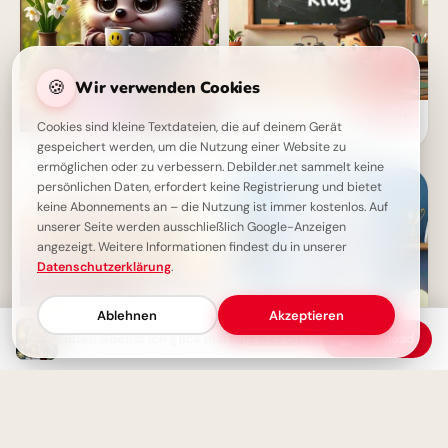
🍪
Wir verwenden Cookies
Weisheit durch Erfahrung: Ein
Cookies sind kleine Textdateien, die auf deinem Gerät
motivierender Spruch für
gespeichert werden, um die Nutzung einer Website zu
Ein Igel wünscht dir einen
Facebook zum Schulstart.
schönen Abend - Guten-
ermöglichen oder zu verbessern. Debilder.net sammelt keine
Abend-Gruß
persönlichen Daten, erfordert keine Registrierung und bietet
keine Abonnements an – die Nutzung ist immer kostenlos. Auf
unserer Seite werden ausschließlich Google-Anzeigen
angezeigt. Weitere Informationen findest du in unserer
Datenschutzerklärung
.
Ablehnen
Akzeptieren
Guten Abend! Ich guck mal kurz was du so machst - Schöner Abend
Download
Ohne Fleiß kein Preis: Starte
deine Lernreise voller
Motivation für Instagram