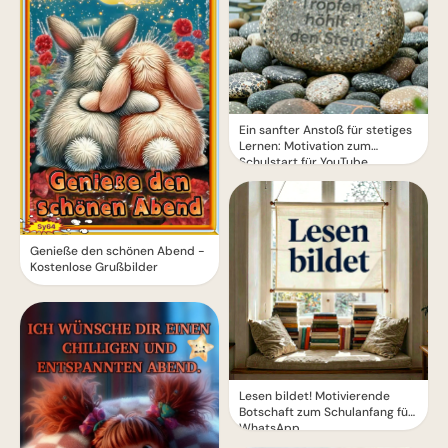
Ein sanfter Anstoß für stetiges
Lernen: Motivation zum
Schulstart für YouTube.
Genieße den schönen Abend -
Kostenlose Grußbilder
Lesen bildet! Motivierende
Botschaft zum Schulanfang für
WhatsApp