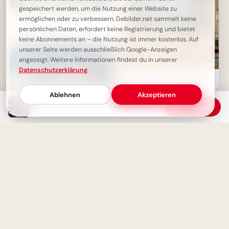
gespeichert werden, um die Nutzung einer Website zu
Schönen Abend wünschen:
ermöglichen oder zu verbessern. Debilder.net sammelt keine
Niedliches Guten-Abend-
persönlichen Daten, erfordert keine Registrierung und bietet
Grußbild mit Igel zum Teilen
keine Abonnements an – die Nutzung ist immer kostenlos. Auf
unserer Seite werden ausschließlich Google-Anzeigen
angezeigt. Weitere Informationen findest du in unserer
Datenschutzerklärung
.
Weisheit durch Erfahrung: Ein
motivierender Spruch für
Facebook zum Schulstart.
Ablehnen
Akzeptieren
Ich wünsche dir eine schöne Abendzeit! – Süßes Guten-Abend-Grußbild
Download
Guten Abend: Heute wird nur
noch gechillt! Entspannung pur
Ohne Fleiß kein Preis: Starte