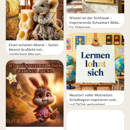
Wissen ist der Schlüssel -
Inspirierende Schulstart Bilder
für Telegram
Einen schönen Abend - Guten
Abend Grußbild mit
niedlichem Mäusen
Neustart voller Motivation:
Schulbeginn inspirieren und
auf TikTok verbreiten!