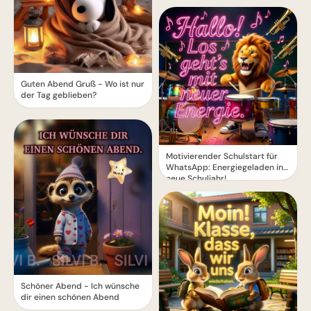
Guten Abend Gruß - Wo ist nur
der Tag geblieben?
Motivierender Schulstart für
WhatsApp: Energiegeladen ins
neue Schuljahr!
Schöner Abend - Ich wünsche
dir einen schönen Abend