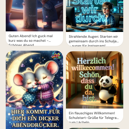
Guten Abend! Ich guck mal
Strahlende Augen: Starten wir
kurz was du so machst -
gemeinsam durch ins Schuljahr
Schöner Abend
– super für Instagram!
Ein flauschiges Willkommen!
Schulstart-Grüße für Telegram
zum Lächeln