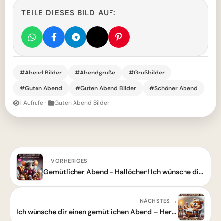
TEILE DIESES BILD AUF:
#Abend Bilder
#Abendgrüße
#Grußbilder
#Guten Abend
#Guten Abend Bilder
#Schöner Abend
1 Aufrufe
·
Guten Abend Bilder
← VORHERIGES
Gemütlicher Abend - Hallöchen! Ich wünsche dir einen schönen Abend
NÄCHSTES →
Ich wünsche dir einen gemütlichen Abend – Herzliche Guten-Abend-Grußbilder zum Teilen