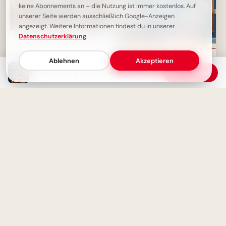
keine Abonnements an – die Nutzung ist immer kostenlos. Auf
unserer Seite werden ausschließlich Google-Anzeigen
angezeigt. Weitere Informationen findest du in unserer
Datenschutzerklärung
.
Guten Abend: Heute wird nur
noch gechillt! Entspannung pur
Ein schwungvoller Start ins
Ablehnen
Akzeptieren
Lernen: Schulbeginn Grüße für
Ich wünsche dir einen schönen Abend! Ein süßes Grußbild zum Entspannen
Download
Instagram
Der Tag ist geschafft: Wünsche
für einen ruhigen Abend und
gute Nacht.
Fröhlicher Schulstart:
Gemeinsamkeit und
Lernfreude teilen via
WhatsApp!