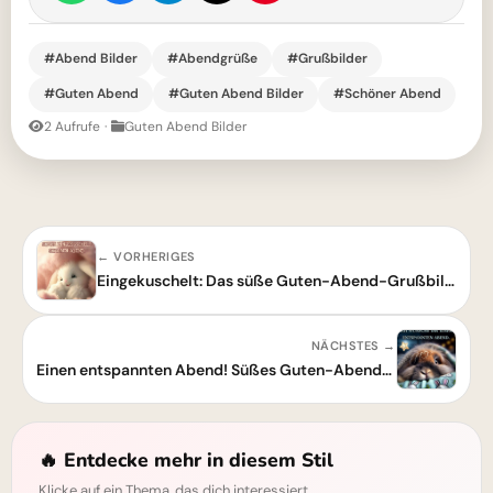
#Abend Bilder
#Abendgrüße
#Grußbilder
#Guten Abend
#Guten Abend Bilder
#Schöner Abend
2 Aufrufe
·
Guten Abend Bilder
← VORHERIGES
Eingekuschelt: Das süße Guten-Abend-Grußbild für einen schönen Abend
NÄCHSTES →
Einen entspannten Abend! Süßes Guten-Abend-Grußbild zum Teilen
🔥 Entdecke mehr in diesem Stil
Klicke auf ein Thema, das dich interessiert