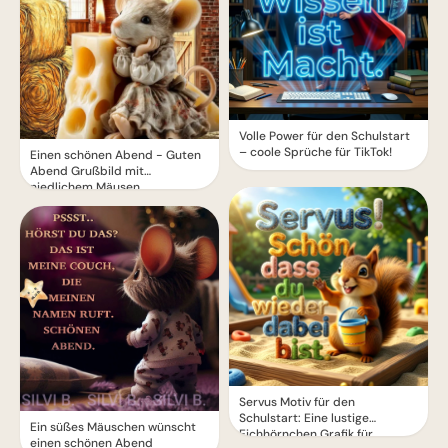
Volle Power für den Schulstart
– coole Sprüche für TikTok!
Einen schönen Abend - Guten
Abend Grußbild mit
niedlichem Mäusen
Servus Motiv für den
Schulstart: Eine lustige
Ein süßes Mäuschen wünscht
Eichhörnchen Grafik für
einen schönen Abend