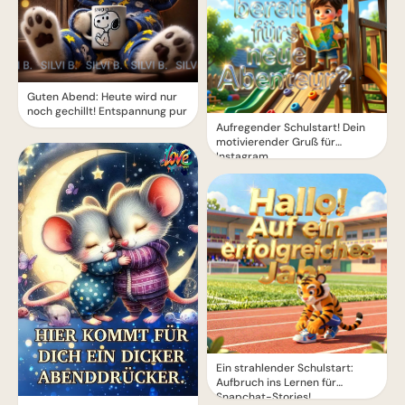
Guten Abend: Heute wird nur
noch gechillt! Entspannung pur
Aufregender Schulstart! Dein
motivierender Gruß für
Instagram
Ein strahlender Schulstart:
Aufbruch ins Lernen für
Snapchat-Stories!