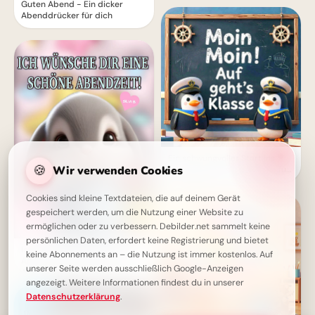
Guten Abend - Ein dicker
Abenddrücker für dich
Ein schwungvoller Start ins
🍪
Wir verwenden Cookies
Lernen: Schulbeginn Grüße für
Instagram
Cookies sind kleine Textdateien, die auf deinem Gerät
gespeichert werden, um die Nutzung einer Website zu
ermöglichen oder zu verbessern. Debilder.net sammelt keine
persönlichen Daten, erfordert keine Registrierung und bietet
Ich wünsche dir eine schöne
keine Abonnements an – die Nutzung ist immer kostenlos. Auf
Abendzeit! – Süßes Guten-
unserer Seite werden ausschließlich Google-Anzeigen
Abend-Grußbild
angezeigt. Weitere Informationen findest du in unserer
Datenschutzerklärung
.