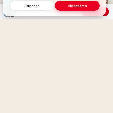
Ablehnen
Akzeptieren
Fröhlicher Schulstart:
Schönen Abend - Wünsch dir einen gemütlichen Abend
Download
Gemeinsamkeit und
Lernfreude teilen via
WhatsApp!
Ich wünsche dir einen schönen
Abend! Ein süßes Grußbild zum
Entspannen
Herzliche Willkommensgrüße
zum Schulstart für TikTok &
Co.!