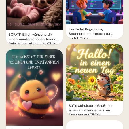
Herzliche Begrüßung:
Spannender Lernstart für
SOFATIME! Ich wünsche dir
TikTok Clips
einen wunderschönen Abend –
Dein Guten-Abend-Grußbild
Süße Schulstart-Grüße für
einen strahlenden ersten
Schultag auf TikTok