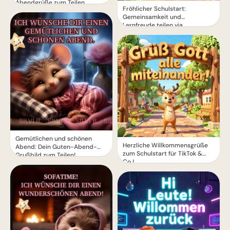
Abendgrüße zum Teilen
Fröhlicher Schulstart:
Gemeinsamkeit und
Lernfreude teilen via
WhatsApp!
Gemütlichen und schönen
Herzliche Willkommensgrüße
Abend: Dein Guten-Abend-
zum Schulstart für TikTok &
Grußbild zum Teilen!
Co.!