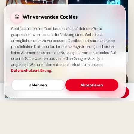
🍪
Wir verwenden Cookies
Cookies sind kleine Textdateien, die auf deinem Gerät
Ich wünsche dir einen
gemütlichen Abend – Herzliche
gespeichert werden, um die Nutzung einer Website zu
Guten-Abend-Grußbilder zum
ermöglichen oder zu verbessern. Debilder.net sammelt keine
Teilen
persönlichen Daten, erfordert keine Registrierung und bietet
keine Abonnements an – die Nutzung ist immer kostenlos. Auf
Starker Schulstart: Väterliche
unserer Seite werden ausschließlich Google-Anzeigen
Inspiration für Instagram
angezeigt. Weitere Informationen findest du in unserer
Datenschutzerklärung
.
Ablehnen
Akzeptieren
Schönen Abend - Wie herrlich ist es, nichts zu tun
Download
Chillmodus aktiviert! Einen
schönen Abend mit diesem