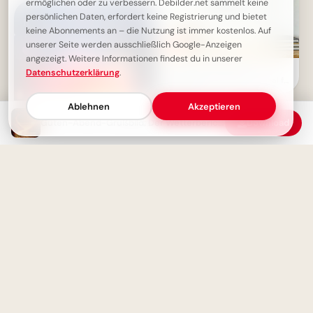
ermöglichen oder zu verbessern. Debilder.net sammelt keine
persönlichen Daten, erfordert keine Registrierung und bietet
keine Abonnements an – die Nutzung ist immer kostenlos. Auf
unserer Seite werden ausschließlich Google-Anzeigen
angezeigt. Weitere Informationen findest du in unserer
Motivierende Worte zum
Datenschutzerklärung
.
Schulstart für Kinder – ideal für
Pinterest
Ablehnen
Akzeptieren
Guten-Abend-Grußbild: Der Wetterbericht rät: Kuschel dich ein! Schönen Abend!
Download
HUHU! Gemütlichen Abend
Grußbild mit Wünschen zum
Teilen
Fragen führt zu Wissen: Dein
motivierender Spruch für
TikTok!