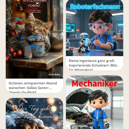
Kleine Ingenieure ganz groß:
Inspirierende Schulstart-Bilder
für WhatsApp!
Schönen, entspannten Abend
wünschen: Süßes Guten-
Abend-Grußbild