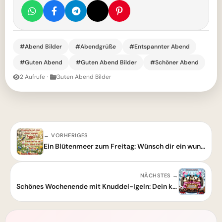
#Abend Bilder
#Abendgrüße
#Entspannter Abend
#Guten Abend
#Guten Abend Bilder
#Schöner Abend
2 Aufrufe
·
Guten Abend Bilder
← VORHERIGES
Ein Blütenmeer zum Freitag: Wünsch dir ein wunderschönes Frühlingswochenende!
NÄCHSTES →
Schönes Wochenende mit Knuddel-Igeln: Dein kuscheliger Gruß am Wintermorgen