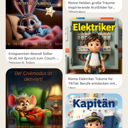
Kleine Helden, große Träume:
Inspirierende Arztbilder für
WhatsApp.
Entspannten Abend! Süßer
Gruß mit Spruch zum Couch-
Relaxen & Teilen
Kleine Elektriker Träume für
TikTok: Berufe entdecken mit
Herz