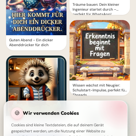
Träume bauen: Dein kleiner
Ingenieur startet durch –
perfekt für WhatsApp!
Guten Abend - Ein dicker
Abenddrücker für dich
Wissen wächst mit Neugier:
Schulstart-Impulse, perfekt für
Threads
🍪
Wir verwenden Cookies
Schönen Abend wünschen:
Cookies sind kleine Textdateien, die auf deinem Gerät
Niedliches Guten-Abend-
Grußbild mit Igel zum Teilen
gespeichert werden, um die Nutzung einer Website zu