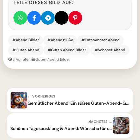
TEILE DIESES BILD AUF:
#Abend Bilder
#Abendgrüße
#Entspannter Abend
#Guten Abend
#Guten Abend Bilder
#Schöner Abend
3 Aufrufe
·
Guten Abend Bilder
← VORHERIGES
Gemütlicher Abend: Ein süßes Guten-Abend-Grußbild zum Entspannen
NÄCHSTES →
Schönen Tagesausklang & Abend: Wünsche für einen entspannten Feierabend