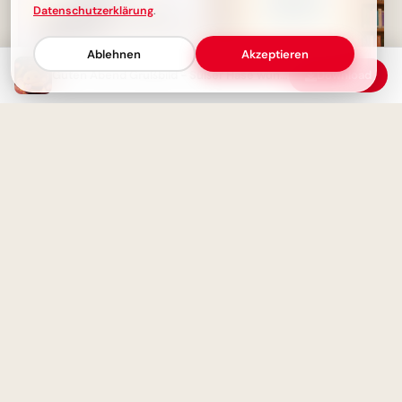
Datenschutzerklärung
.
Ablehnen
Akzeptieren
Guten Abend Grußbild - Süßer Hase wünscht einen schönen Abend
Download
Wissbegierig in die Zukunft
starten: Dein 'Lesen bildet' Bild
Ich wünsche dir eine schöne
für Snapchat
Abendzeit! – Süßes Guten-
Abend-Grußbild
Forschergeist wecken: