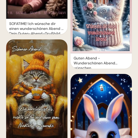
SOFATIME! Ich wünsche dir
einen wunderschönen Abend –
Dein Guten-Abend-Grußbild
Guten Abend -
Wunderschönen Abend
wünschen