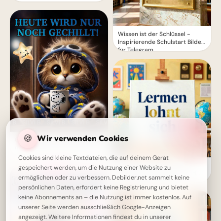
Wissen ist der Schlüssel -
Inspirierende Schulstart Bilder
für Telegram
🍪
Wir verwenden Cookies
Guten Abend: Heute wird nur
noch gechillt! Entspannung pur
Cookies sind kleine Textdateien, die auf deinem Gerät
Neustart voller Motivation:
gespeichert werden, um die Nutzung einer Website zu
Schulbeginn inspirieren und
ermöglichen oder zu verbessern. Debilder.net sammelt keine
auf TikTok verbreiten!
persönlichen Daten, erfordert keine Registrierung und bietet
keine Abonnements an – die Nutzung ist immer kostenlos. Auf
unserer Seite werden ausschließlich Google-Anzeigen
angezeigt. Weitere Informationen findest du in unserer