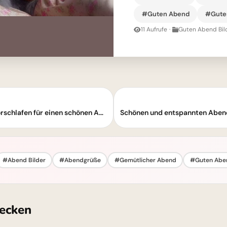
#Guten Abend
#Guten
11 Aufrufe
·
Guten Abend Bil
Guten-Abend-Grußbild: Ein bisschen vorschlafen für einen schönen Abend!
#Abend Bilder
#Abendgrüße
#Gemütlicher Abend
#Guten Abe
ecken