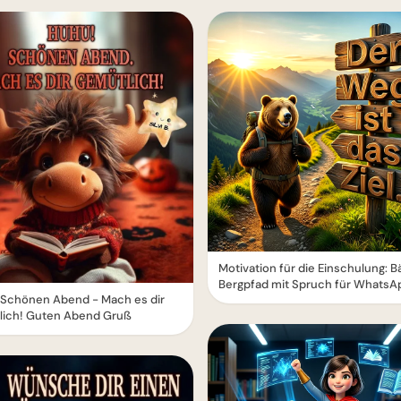
Motivation für die Einschulung: B
Bergpfad mit Spruch für WhatsA
 Schönen Abend - Mach es dir
lich! Guten Abend Gruß