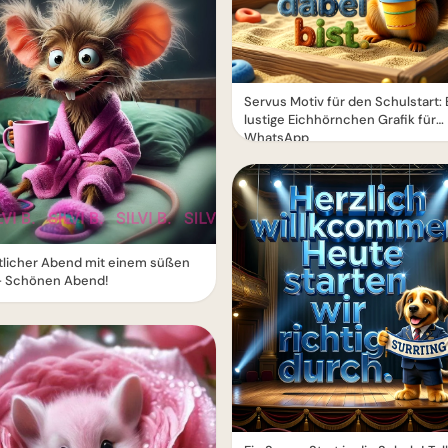
Servus Motiv für den Schulstart: 
lustige Eichhörnchen Grafik für
WhatsApp
licher Abend mit einem süßen
- Schönen Abend!