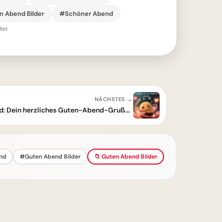
 Abend Bilder
#Schöner Abend
der
NÄCHSTES →
Schönen und entspannten Abend: Dein herzliches Guten-Abend-Grußbild!
nd
#Guten Abend Bilder
📁 Guten Abend Bilder