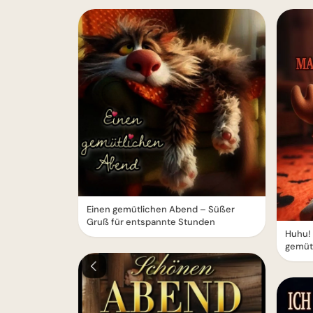
Einen gemütlichen Abend – Süßer
Gruß für entspannte Stunden
Huhu!
gemüt