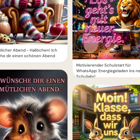
icher Abend - Hallöchen! Ich
he dir einen schönen Abend
Motivierender Schulstart für
WhatsApp: Energiegeladen ins n
Schuljahr!