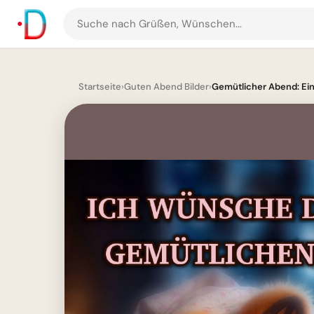
Suche
nach
Grüßen
und
Startseite
›
Guten Abend Bilder
›
Gemütlicher Abend: Ei
Bildern