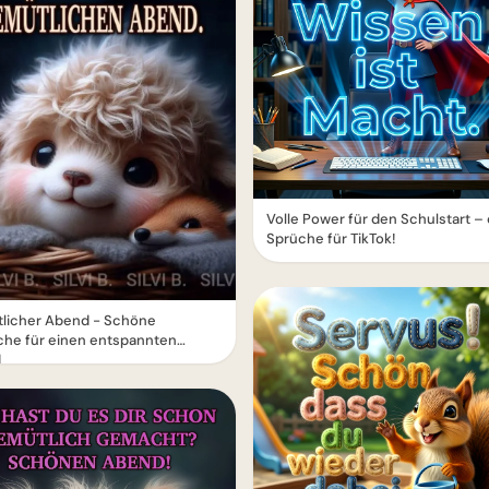
Volle Power für den Schulstart –
Sprüche für TikTok!
licher Abend - Schöne
he für einen entspannten
d