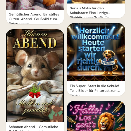
Servus Motiv für den
Schulstart: Eine lustige
Gemütlicher Abend: Ein süßes
Eichhörnchen Grafik für
Guten-Abend-Grußbild zum
WhatsApp
Entspannen
Ein Super-Start in die Schule!
Tolle Bilder für Pinterest zum
Teilen.
Schönen Abend - Gemütliche