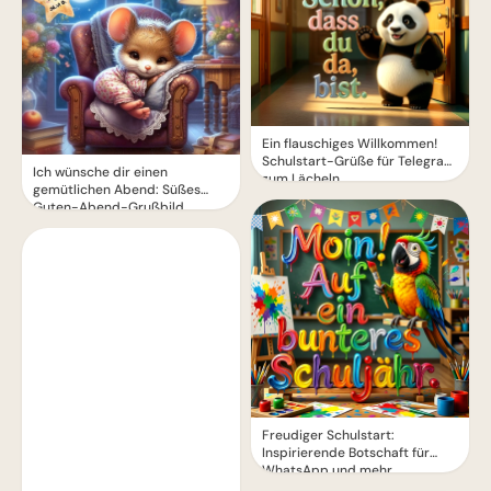
Ein flauschiges Willkommen!
Schulstart-Grüße für Telegram
Ich wünsche dir einen
zum Lächeln
gemütlichen Abend: Süßes
Guten-Abend-Grußbild
Freudiger Schulstart:
Inspirierende Botschaft für
WhatsApp und mehr