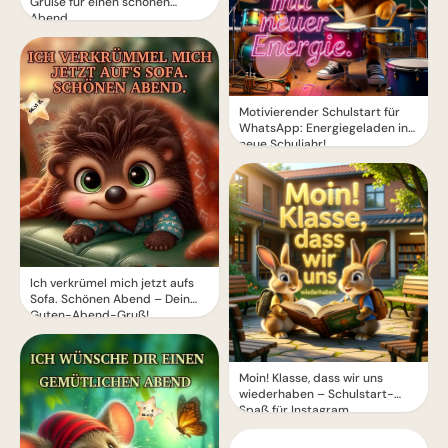
Grüße für einen schönen
Abend
Motivierender Schulstart für
WhatsApp: Energiegeladen ins
neue Schuljahr!
Ich verkrümel mich jetzt aufs
Sofa. Schönen Abend – Dein
Guten-Abend-Gruß!
Moin! Klasse, dass wir uns
wiederhaben – Schulstart-
Spaß für Instagram