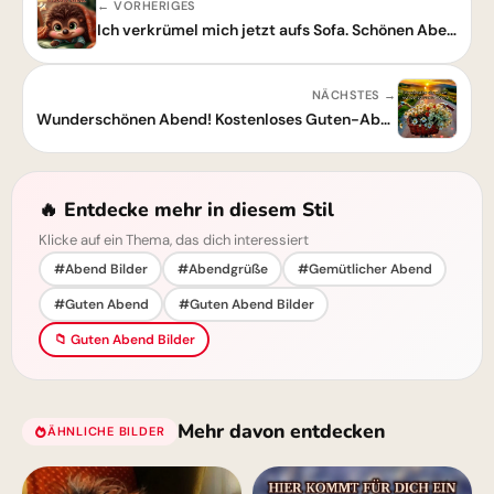
← VORHERIGES
Ich verkrümel mich jetzt aufs Sofa. Schönen Abend – Dein Guten-Abend-Gruß!
NÄCHSTES →
Wunderschönen Abend! Kostenloses Guten-Abend-Grußbild für dich
🔥 Entdecke mehr in diesem Stil
Klicke auf ein Thema, das dich interessiert
#Abend Bilder
#Abendgrüße
#Gemütlicher Abend
#Guten Abend
#Guten Abend Bilder
📁 Guten Abend Bilder
Mehr davon entdecken
ÄHNLICHE BILDER