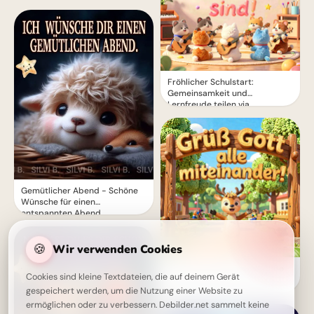
Fröhlicher Schulstart:
Gemeinsamkeit und
Lernfreude teilen via
WhatsApp!
Gemütlicher Abend - Schöne
Wünsche für einen
entspannten Abend
🍪
Wir verwenden Cookies
Herzliche Willkommensgrüße
Cookies sind kleine Textdateien, die auf deinem Gerät
zum Schulstart für TikTok &
Co.!
gespeichert werden, um die Nutzung einer Website zu
ermöglichen oder zu verbessern. Debilder.net sammelt keine