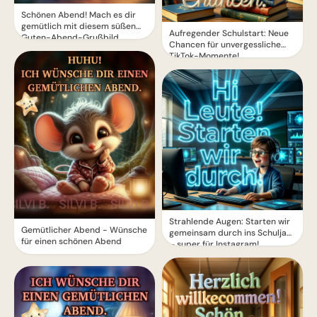
Schönen Abend! Mach es dir
gemütlich mit diesem süßen
Aufregender Schulstart: Neue
Guten-Abend-Grußbild
Chancen für unvergessliche
TikTok-Momente!
Strahlende Augen: Starten wir
Gemütlicher Abend - Wünsche
gemeinsam durch ins Schuljahr
für einen schönen Abend
– super für Instagram!