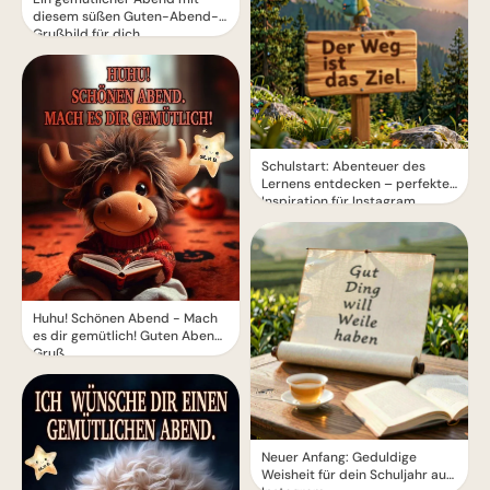
diesem süßen Guten-Abend-
Grußbild für dich
Schulstart: Abenteuer des
Lernens entdecken – perfekte
Inspiration für Instagram
Huhu! Schönen Abend - Mach
es dir gemütlich! Guten Abend
Gruß
Neuer Anfang: Geduldige
Weisheit für dein Schuljahr auf