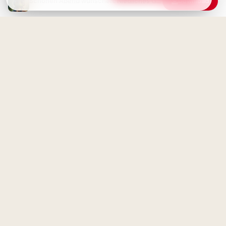
Schönen Abend wünschen: Niedliches Guten-Abend-Grußbild mit Igel zum Teilen
Download
Gemütlicher Abend mit einem
süßen Gruß - Schönen Abend!
Weisheit durch Erfahrung: Ein
motivierender Spruch für
Facebook zum Schulstart.
Gemütlicher Abend - Süßes
Katzchen in rosa Rose
Ohne Fleiß kein Preis: Starte
deine Lernreise voller
Motivation für Instagram