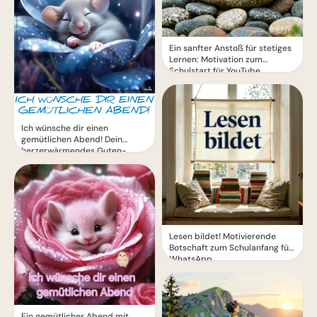
Ein sanfter Anstoß für stetiges
Lernen: Motivation zum
Schulstart für YouTube.
Ich wünsche dir einen
gemütlichen Abend! Dein
herzerwärmendes Guten-
Abend-Grußbild
Lesen bildet! Motivierende
Botschaft zum Schulanfang für
WhatsApp
Ein gemütlicher Abend mit