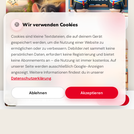
Ein schwungvoller Start ins
🍪
Wir verwenden Cookies
Lernen: Schulbeginn Grüße für
Instagram
Cookies sind kleine Textdateien, die auf deinem Gerät
gespeichert werden, um die Nutzung einer Website zu
ermöglichen oder zu verbessern. Debilder.net sammelt keine
Chilliger Abend - Guten-
Abend-Gruß mit einem
persönlichen Daten, erfordert keine Registrierung und bietet
niedlichen Cartoon-Mäuschen
keine Abonnements an – die Nutzung ist immer kostenlos. Auf
unserer Seite werden ausschließlich Google-Anzeigen
angezeigt. Weitere Informationen findest du in unserer
Datenschutzerklärung
.
Ablehnen
Akzeptieren
Guten Abend - Ein dicker Abenddrücker für dich
Download
Fröhlicher Schulstart:
Gemeinsamkeit und
Lernfreude teilen via
WhatsApp!