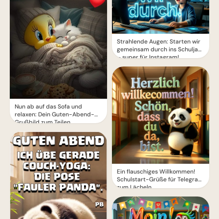
Strahlende Augen: Starten wir
gemeinsam durch ins Schuljahr
– super für Instagram!
Nun ab auf das Sofa und
relaxen: Dein Guten-Abend-
Grußbild zum Teilen
Ein flauschiges Willkommen!
Schulstart-Grüße für Telegram
zum Lächeln