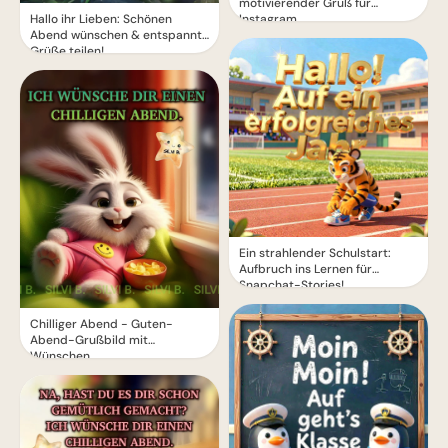
motivierender Gruß für
Instagram
Hallo ihr Lieben: Schönen
Abend wünschen & entspannte
Grüße teilen!
Ein strahlender Schulstart:
Aufbruch ins Lernen für
Snapchat-Stories!
Chilliger Abend - Guten-
Abend-Grußbild mit
Wünschen