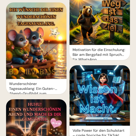
Motivation für die Einschulung:
Bär am Bergpfad mit Spruch
für WhatsApp
Wunderschöner
Tagesausklang: Ein Guten-
Abend-Grußbild zum
Entspannen
Volle Power für den Schulstart
– coole Sprüche für TikTok!