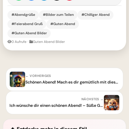
#Abendgrüße
#Bilder zum Teilen
#Chilliger Abend
#Feierabend Gruß
#Guten Abend
#Guten Abend Bilder
0 Aufrufe
·
Guten Abend Bilder
← VORHERIGES
Schönen Abend! Mach es dir gemütlich mit diesem süßen Guten-Abend-Grußbild
NÄCHSTES →
Ich wünsche dir einen schönen Abend! – Süße Guten-Abend-Grüße zum Teilen
🔥 Entdecke mehr in diesem Stil