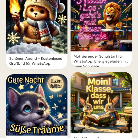
Motivierender Schulstart für
Schönen Abend - Kostenloses
WhatsApp: Energiegeladen ins
Grußbild für WhatsApp
neue Schuljahr!