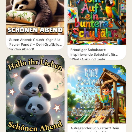
Guten Abend: Couch-Yoga à la
'Fauler Panda' – Dein Grußbild
für den Abend!
Freudiger Schulstart:
Inspirierende Botschaft für
WhatsApp und mehr
Aufregender Schulstart! Dein